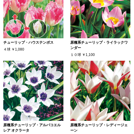
チューリップ・ハウステンボス
原種系チューリップ・ライラックワ
ンダー
４球
￥1,080
１０球
￥1,100
原種系チューリップ・アルバコエル
原種系チューリップ・レディージェ
レア オクラータ
ーン