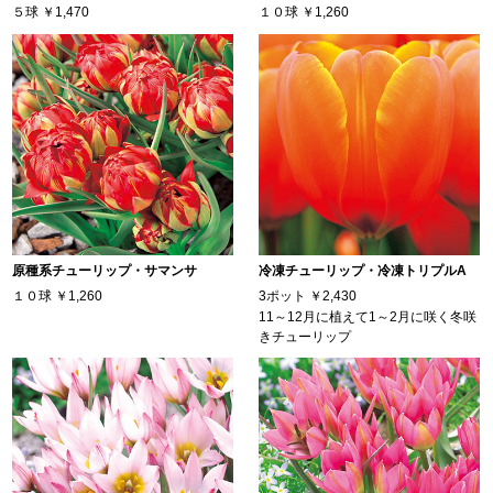
５球
￥1,470
１０球
￥1,260
原種系チューリップ・サマンサ
冷凍チューリップ・冷凍トリプルA
１０球
￥1,260
3ポット
￥2,430
11～12月に植えて1～2月に咲く冬咲
きチューリップ