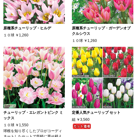
原種系チューリップ・ヒルデ
原種系チューリップ・ガーデンオブ
クルシウス
１０球
￥1,260
１０球
￥1,260
チューリップ・エレガントピンク ミ
定番人気チューリップ セット
ックス
組
￥3,560
１０球
￥1,550
球根を知り尽くしたプロがコーディ
ネートしたセットで気軽に寄せ植え