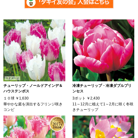
チューリップ・ノールドアインデ＆
冷凍チューリップ・冷凍ダブルプリ
ハウステンボス
ンセス
１０球
￥1,630
3ポット
￥2,430
華やかな庭を演出するフリンジ咲き
11～12月に植えて1～2月に咲く冬咲
コンビ
きチューリップ