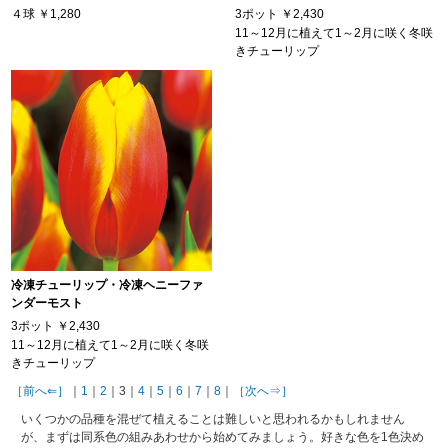
４球
￥1,280
3ポット
￥2,430
11～12月に植えて1～2月に咲く冬咲
きチューリップ
冷凍チューリップ・冷凍ヘニーファ
ンダーモスト
3ポット
￥2,430
11～12月に植えて1～2月に咲く冬咲
きチューリップ
［前へ⇐］
｜
1
｜
2
｜3｜
4
｜
5
｜
6
｜
7
｜
8
｜
［次へ⇒］
いくつかの品種を混ぜて植えることは難しいと思われるかもしれません
が、まずは同系色の組みあわせから始めてみましょう。好きな色を1色決め