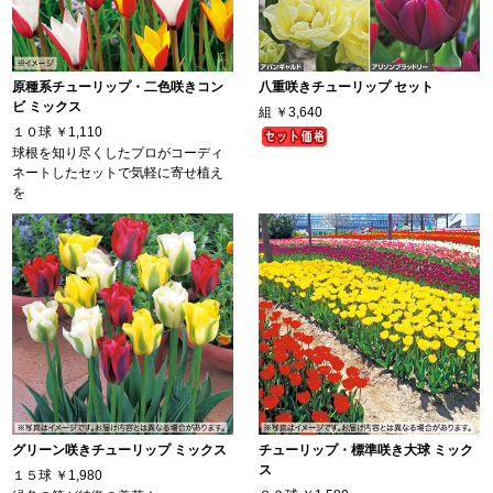
原種系チューリップ・二色咲きコン
八重咲きチューリップ セット
ビ ミックス
組
￥3,640
１０球
￥1,110
球根を知り尽くしたプロがコーディ
ネートしたセットで気軽に寄せ植え
を
グリーン咲きチューリップ ミックス
チューリップ・標準咲き大球 ミック
ス
１５球
￥1,980