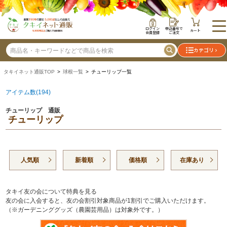
ログイン
申込番号で
カート
会員登録
ご注文
カテゴリ
タキイネット通販TOP
>
球根一覧
> チューリップ一覧
アイテム数(194)
チューリップ 通販
チューリップ
人気順
新着順
価格順
在庫あり
タキイ友の会について特典を見る
友の会に入会すると、友の会割引対象商品が1割引でご購入いただけます。
（※ガーデニンググッズ（農園芸用品）は対象外です。）