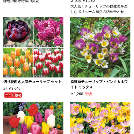
２０球
￥1,580
緑色の筋が特徴の美花！
大人気！チューリップの群生美を楽
しむボリューム満点の詰め合わせ！
切り花向き人気チューリップ セット
原種系チューリップ・ピンク＆ホワ
イト ミックス
組
￥3,640
￥1,260
品切