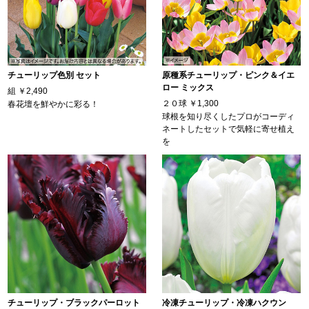
チューリップ色別 セット
原種系チューリップ・ピンク＆イエ
ロー ミックス
組
￥2,490
２０球
￥1,300
春花壇を鮮やかに彩る！
球根を知り尽くしたプロがコーディ
ネートしたセットで気軽に寄せ植え
を
チューリップ・ブラックパーロット
冷凍チューリップ・冷凍ハクウン