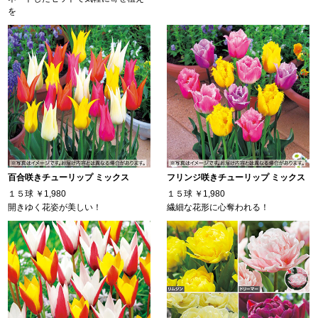
を
百合咲きチューリップ ミックス
フリンジ咲きチューリップ ミックス
１５球
￥1,980
１５球
￥1,980
開きゆく花姿が美しい！
繊細な花形に心奪われる！