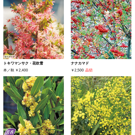
トキワマンサク・花吹雪
ナナカマド
本／秋
￥2,400
￥2,500
品切