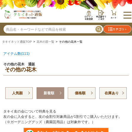
ログイン
申込番号で
カート
会員登録
ご注文
カテゴリ
タキイネット通販TOP
>
花木の苗一覧
> その他の花木一覧
アイテム数(111)
その他の花木 通販
その他の花木
人気順
新着順
価格順
在庫あり
タキイ友の会について特典を見る
友の会に入会すると、友の会割引対象商品が1割引でご購入いただけます。
（※ガーデニンググッズ（農園芸用品）は対象外です。）