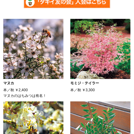
マヌカ
モミジ・テイラー
本／秋
￥2,400
本／秋
￥3,300
マヌカのはちみつは有名！