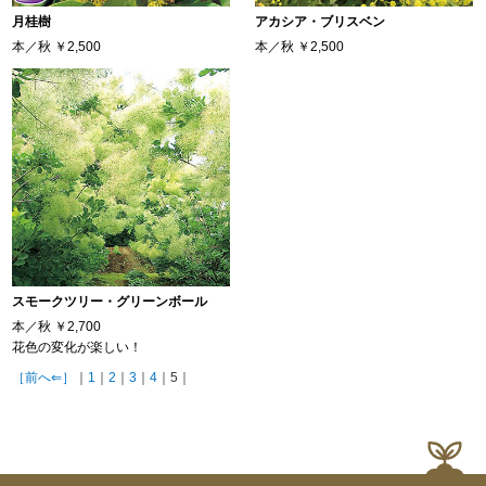
月桂樹
アカシア・ブリスベン
本／秋
￥2,500
本／秋
￥2,500
スモークツリー・グリーンボール
本／秋
￥2,700
花色の変化が楽しい！
［前へ⇐］
｜
1
｜
2
｜
3
｜
4
｜5｜