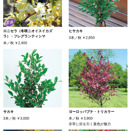
ロニセラ（冬咲ニオイスイカズ
ヒサカキ
ラ）・フレグランティシマ
3本／秋
￥2,850
本／秋
￥2,400
サカキ
ヨーロッパブナ・トリカラー
3本／秋
￥3,000
本／秋
￥3,900
非常に目を引く葉色が魅力