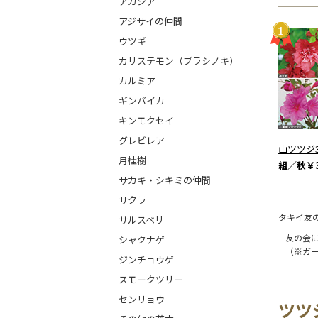
アカシア
アジサイの仲間
ウツギ
カリステモン（ブラシノキ）
カルミア
ギンバイカ
キンモクセイ
グレビレア
山ツツジ
月桂樹
組／秋
￥3
サカキ・シキミの仲間
サクラ
タキイ友
サルスベリ
友の会
シャクナゲ
（※ガ
ジンチョウゲ
スモークツリー
センリョウ
ツツ