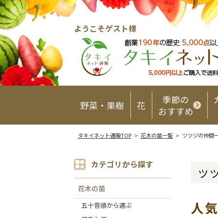
ようこそゲスト様
季節の
野菜・果樹
花
おすすめ
タキイネット通販TOP
>
花木の苗一覧
> ツツジの仲間
カテゴリから探す
ツ
花木の苗
人
五十音順から選ぶ