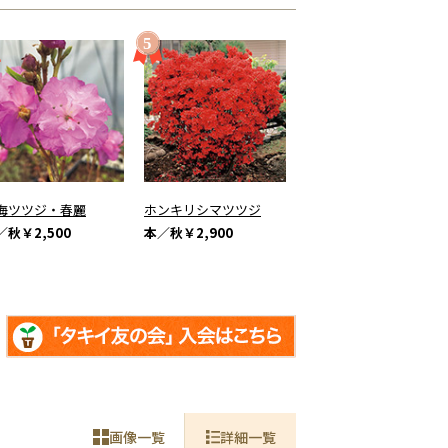
海ツツジ・春麗
ホンキリシマツツジ
／秋
￥2,500
本／秋
￥2,900
画像一覧
詳細一覧