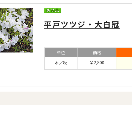
平戸ツツジ・大白冠
単位
価格
￥2,800
本／秋