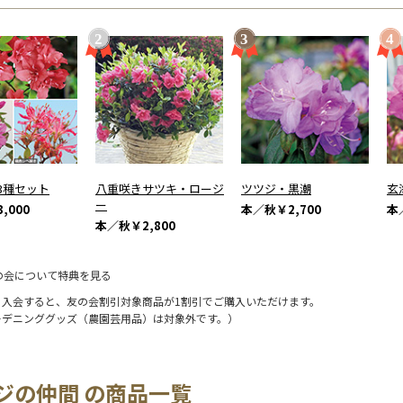
3種セット
八重咲きサツキ・ロージ
ツツジ・黒潮
玄
ー
,000
本／秋
￥2,700
本
本／秋
￥2,800
の会について特典を見る
に入会すると、友の会割引対象商品が1割引でご購入いただけます。
ーデニンググッズ（農園芸用品）は対象外です。）
ジの仲間 の商品一覧