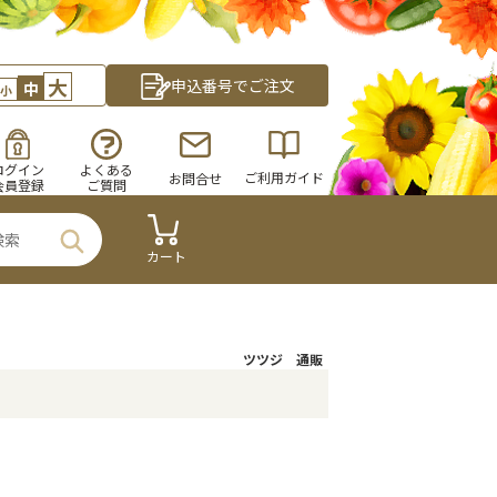
大
申込番号でご注文
中
小
ログイン
よくある
ご利用ガイド
お問合せ
会員登録
ご質問
カート
ツツジ 通販