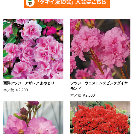
西洋ツツジ・アザレア あやとり
ツツジ・ウェストンズピンクダイヤ
モンド
本／秋
￥2,200
本／秋
￥2,500