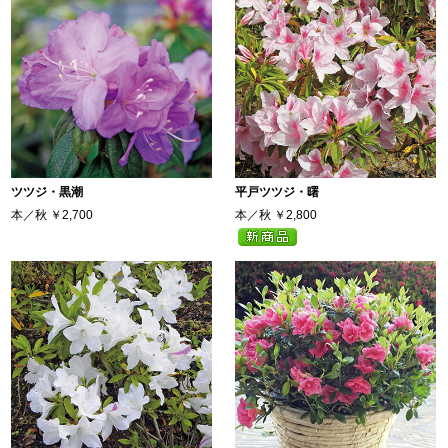
ツツジ・黒潮
平戸ツツジ・曙
本／秋
￥2,700
本／秋
￥2,800