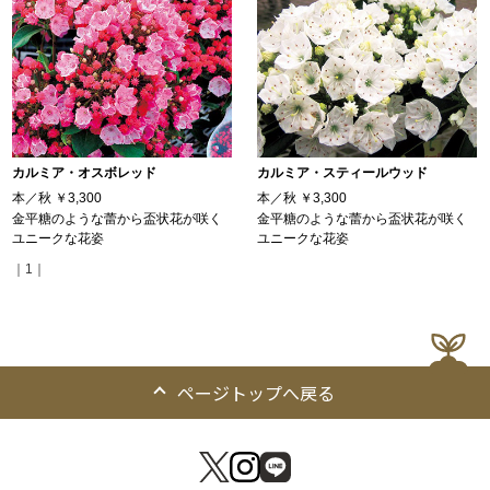
カルミア・オスボレッド
カルミア・スティールウッド
本／秋
￥3,300
本／秋
￥3,300
金平糖のような蕾から盃状花が咲く
金平糖のような蕾から盃状花が咲く
ユニークな花姿
ユニークな花姿
｜1｜
ページトップへ戻る