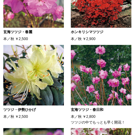
玄海ツツジ・春麗
ホンキリシマツツジ
本／秋
￥2,500
本／秋
￥2,900
ツツジ・伊勢ひかげ
玄海ツツジ・春日和
本／秋
￥2,500
本／秋
￥2,800
ツツジの中でもっとも早く開花！