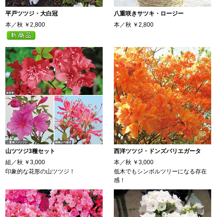
平戸ツツジ・大白冠
八重咲きサツキ・ロージー
本／秋
￥2,800
本／秋
￥2,800
山ツツジ3種セット
西洋ツツジ・ドンズバリエガータ
組／秋
￥3,000
本／秋
￥3,000
印象的な花形の山ツツジ！
低木でもシンボルツリーになる存在
感！