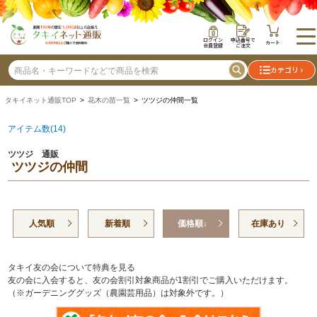
ログイン
申込番号で
カート
会員登録
ご注文
カテゴリ
タキイネット通販TOP
>
花木の苗一覧
> ツツジの仲間一覧
アイテム数(14)
ツツジ 通販
ツツジの仲間
人気順
新着順
価格順↓
在庫あり
タキイ友の会について特典を見る
友の会に入会すると、友の会割引対象商品が1割引でご購入いただけます。
（※ガーデニンググッズ（農園芸用品）は対象外です。）