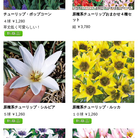
チューリップ・ポップコーン
原種系チューリップおまかせ４種セ
ット
４球
￥1,280
組
￥3,780
草丈低く可愛らしい！
原種系チューリップ・シルビア
原種系チューリップ・ルッカ
５球
￥1,260
１０球
￥1,260