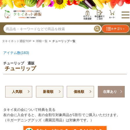
ログイン
申込番号で
カート
会員登録
ご注文
カテゴリ
タキイネット通販TOP
>
球根一覧
> チューリップ一覧
アイテム数(183)
チューリップ 通販
チューリップ
人気順
新着順
価格順
在庫あり
タキイ友の会について特典を見る
友の会に入会すると、友の会割引対象商品が1割引でご購入いただけます。
（※ガーデニンググッズ（農園芸用品）は対象外です。）