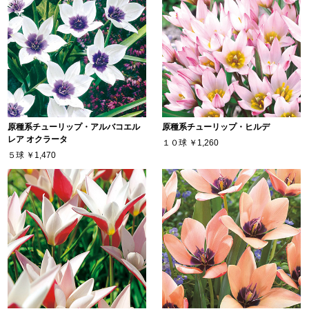
原種系チューリップ・アルバコエル
原種系チューリップ・ヒルデ
レア オクラータ
１０球
￥1,260
５球
￥1,470