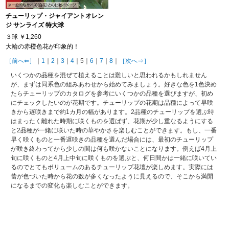
チューリップ・ジャイアントオレン
ジ サンライズ 特大球
３球
￥1,260
大輪の赤橙色花が印象的！
［前へ⇐］
｜
1
｜
2
｜
3
｜
4
｜5｜
6
｜
7
｜
8
｜
［次へ⇒］
いくつかの品種を混ぜて植えることは難しいと思われるかもしれません
が、まずは同系色の組みあわせから始めてみましょう。好きな色を1色決め
たらチューリップのカタログを参考にいくつかの品種を選びますが、初め
にチェックしたいのが花期です。チューリップの花期は品種によって早咲
きから遅咲きまで約1カ月の幅があります。2品種のチューリップを選ぶ時
はまったく離れた時期に咲くものを選ばず、花期が少し重なるようにする
と2品種が一緒に咲いた時の華やかさを楽しむことができます。もし、一番
早く咲くものと一番遅咲きの品種を選んだ場合には、最初のチューリップ
が咲き終わってから少しの間は何も咲かないことになります。例えば4月上
旬に咲くものと4月上中旬に咲くものを選ぶと、何日間かは一緒に咲いてい
るのでとてもボリュームのあるチューリップ花壇が楽しめます。実際には
蕾が色づいた時から花の数が多くなったように見えるので、そこから満開
になるまでの変化も楽しむことができます。