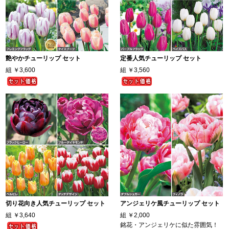
艶やかチューリップ セット
定番人気チューリップ セット
組
￥3,600
組
￥3,560
切り花向き人気チューリップ セット
アンジェリケ風チューリップ セット
組
￥3,640
組
￥2,000
銘花・アンジェリケに似た雰囲気！