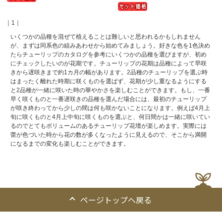
｜1｜
いくつかの品種を混ぜて植えることは難しいと思われるかもしれません
が、まずは同系色の組みあわせから始めてみましょう。好きな色を1色決め
たらチューリップのカタログを参考にいくつかの品種を選びますが、初め
にチェックしたいのが花期です。チューリップの花期は品種によって早咲
きから遅咲きまで約1カ月の幅があります。2品種のチューリップを選ぶ時
はまったく離れた時期に咲くものを選ばず、花期が少し重なるようにする
と2品種が一緒に咲いた時の華やかさを楽しむことができます。もし、一番
早く咲くものと一番遅咲きの品種を選んだ場合には、最初のチューリップ
が咲き終わってから少しの間は何も咲かないことになります。例えば4月上
旬に咲くものと4月上中旬に咲くものを選ぶと、何日間かは一緒に咲いてい
るのでとてもボリュームのあるチューリップ花壇が楽しめます。実際には
蕾が色づいた時から花の数が多くなったように見えるので、そこから満開
になるまでの変化も楽しむことができます。
ページトップへ戻る