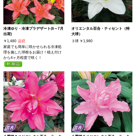
冷凍ゆり・冷凍プラデザート(6～7月
オリエンタル百合・ティセント（特
出荷)
大球）
￥1,480
品切
３球
￥1,980
家庭でも簡単に咲かせられる冷凍処
理を施した球根をお届け！植え付け
から4ヶ月程度で咲く！