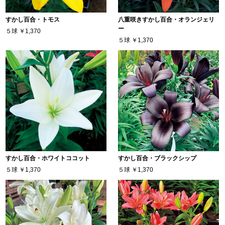
すかし百合・トモス
八重咲きすかし百合・オランジェリ
ー
５球
￥1,370
５球
￥1,370
すかし百合・ホワイトココット
すかし百合・ブラックシップ
５球
￥1,370
５球
￥1,370