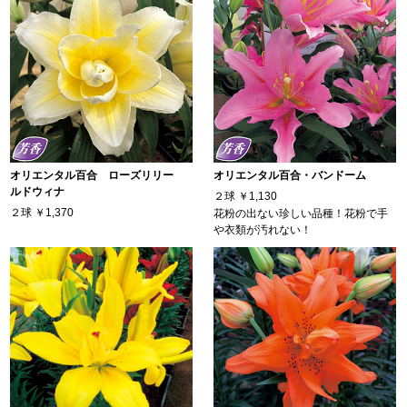
オリエンタル百合 ローズリリー
オリエンタル百合・バンドーム
ルドウィナ
２球
￥1,130
２球
￥1,370
花粉の出ない珍しい品種！花粉で手
や衣類が汚れない！