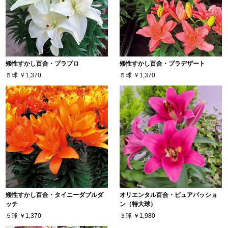
矮性すかし百合・プラプロ
矮性すかし百合・プラデザート
５球
￥1,370
５球
￥1,370
矮性すかし百合・タイニーダブルダ
オリエンタル百合・ピュアパッショ
ッチ
ン（特大球）
５球
￥1,370
３球
￥1,980