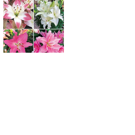
冷凍ゆり 見計らい4種セット（8～9
月出荷 12月頃開花）
組
￥4,740
家庭でも簡単に咲かせられる冷凍処
理を施した球根をお届け！
［前へ⇐］
｜
1
｜2｜
3
｜
4
｜
5
｜
6
｜
7
｜
［次へ⇒］
【ユリの栽培ポイント】
ユリの球根の植え付けは、第一によい球根を適期に入手し、速やかに適
地に植え付けることが基本となります。乾燥しておらず腐れや傷がなく球
皮に光沢があり、鱗片の先が尖とがって下根がしっかりとついている大き