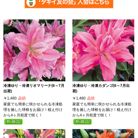
冷凍ゆり・冷凍リオマリーナ(6～7月
冷凍ゆり・冷凍カダンゴ(6～7月出
出荷)
荷)
￥1,480
品切
￥1,480
品切
家庭でも簡単に咲かせられる冷凍処
家庭でも簡単に咲かせられる冷凍処
理を施した球根をお届け！植え付け
理を施した球根をお届け！植え付け
から4ヶ月程度で咲く！
から4ヶ月程度で咲く！