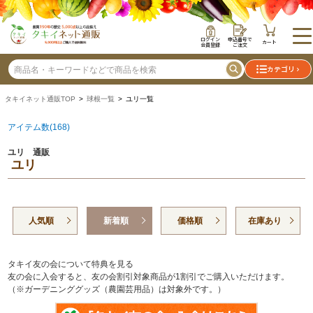
ログイン
申込番号で
カート
会員登録
ご注文
カテゴリ
タキイネット通販TOP
>
球根一覧
> ユリ一覧
アイテム数(168)
ユリ 通販
ユリ
人気順
新着順
価格順
在庫あり
タキイ友の会について特典を見る
友の会に入会すると、友の会割引対象商品が1割引でご購入いただけます。
（※ガーデニンググッズ（農園芸用品）は対象外です。）