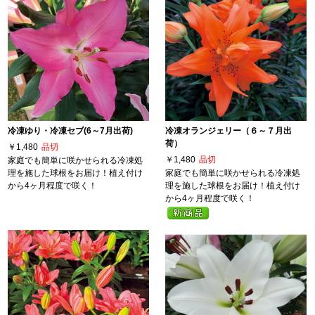
冷凍ゆり・冷凍セブ(6～7月出荷)
冷凍オランジェリー（６～７月出
荷）
￥1,480
品切
￥1,480
品切
家庭でも簡単に咲かせられる冷凍処
理を施した球根をお届け！植え付け
家庭でも簡単に咲かせられる冷凍処
から4ヶ月程度で咲く！
理を施した球根をお届け！植え付け
から4ヶ月程度で咲く！