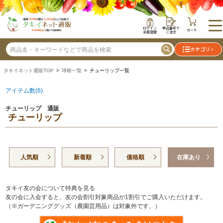
ログイン
申込番号で
カート
会員登録
ご注文
カテゴリ
タキイネット通販TOP
>
球根一覧
> チューリップ一覧
アイテム数(6)
チューリップ 通販
チューリップ
人気順
新着順
価格順
在庫あり
タキイ友の会について特典を見る
友の会に入会すると、友の会割引対象商品が1割引でご購入いただけます。
（※ガーデニンググッズ（農園芸用品）は対象外です。）