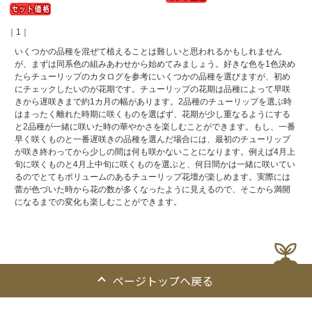
｜1｜
いくつかの品種を混ぜて植えることは難しいと思われるかもしれません
が、まずは同系色の組みあわせから始めてみましょう。好きな色を1色決め
たらチューリップのカタログを参考にいくつかの品種を選びますが、初め
にチェックしたいのが花期です。チューリップの花期は品種によって早咲
きから遅咲きまで約1カ月の幅があります。2品種のチューリップを選ぶ時
はまったく離れた時期に咲くものを選ばず、花期が少し重なるようにする
と2品種が一緒に咲いた時の華やかさを楽しむことができます。もし、一番
早く咲くものと一番遅咲きの品種を選んだ場合には、最初のチューリップ
が咲き終わってから少しの間は何も咲かないことになります。例えば4月上
旬に咲くものと4月上中旬に咲くものを選ぶと、何日間かは一緒に咲いてい
るのでとてもボリュームのあるチューリップ花壇が楽しめます。実際には
蕾が色づいた時から花の数が多くなったように見えるので、そこから満開
になるまでの変化も楽しむことができます。
ページトップへ戻る