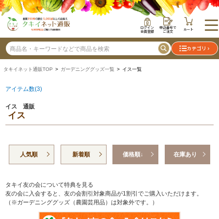
ログイン
申込番号で
カート
会員登録
ご注文
カテゴリ
タキイネット通販TOP
>
ガーデニンググッズ一覧
> イス一覧
アイテム数(3)
イス 通販
イス
人気順
新着順
価格順↓
在庫あり
タキイ友の会について特典を見る
友の会に入会すると、友の会割引対象商品が1割引でご購入いただけます。
（※ガーデニンググッズ（農園芸用品）は対象外です。）