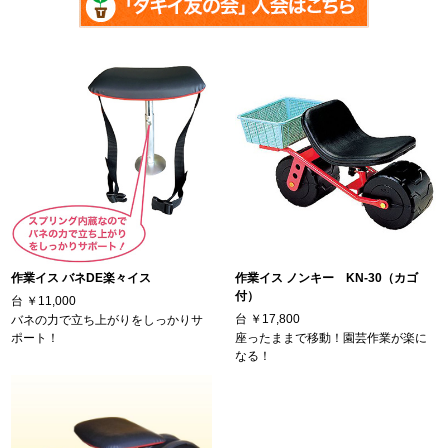
作業イス バネDE楽々イス
作業イス ノンキー KN-30（カゴ
付）
台
￥11,000
台
￥17,800
バネの力で立ち上がりをしっかりサ
ポート！
座ったままで移動！園芸作業が楽に
なる！