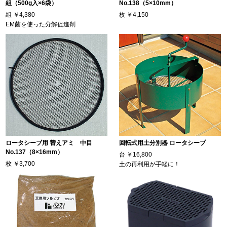
組（500g入×6袋）
No.138（5×10mm）
組
￥4,380
枚
￥4,150
EM菌を使った分解促進剤
ロータシーブ用 替えアミ 中目
回転式用土分別器 ロータシーブ
No.137（8×16mm）
台
￥16,800
枚
￥3,700
土の再利用が手軽に！