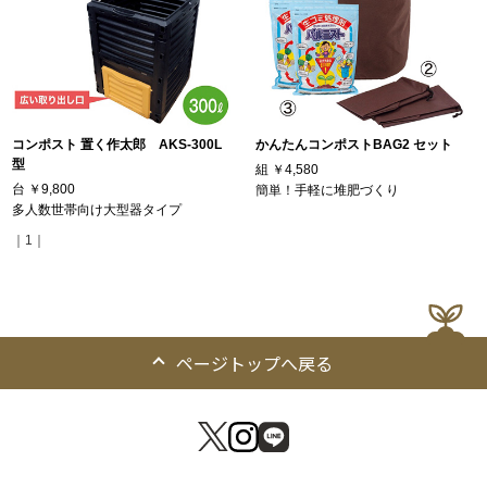
コンポスト 置く作太郎 AKS-300L
かんたんコンポストBAG2 セット
型
組
￥4,580
台
￥9,800
簡単！手軽に堆肥づくり
多人数世帯向け大型器タイプ
｜1｜
ページトップへ戻る