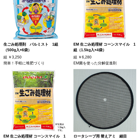
生ごみ処理剤 パルミスト 1組
EM 生ごみ処理材 コーンスマイル 1
（500g入×6袋）
組（1.5kg入×4袋）
組
￥3,250
組
￥6,280
簡単！手軽に堆肥づくり
EM菌を使った分解促進剤
EM 生ごみ処理材 コーンスマイル 1
ロータシーブ用 替えアミ 細目