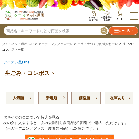
ログイン
申込番号で
カート
会員登録
ご注文
カテゴリ
タキイネット通販TOP
>
ガーデニンググッズ一覧
>
用土・土づくり関連資材一覧
> 生ごみ・
コンポスト一覧
アイテム数(16)
生ごみ・コンポスト
人気順
新着順
価格順
在庫あり
タキイ友の会について特典を見る
友の会に入会すると、友の会割引対象商品が1割引でご購入いただけます。
（※ガーデニンググッズ（農園芸用品）は対象外です。）