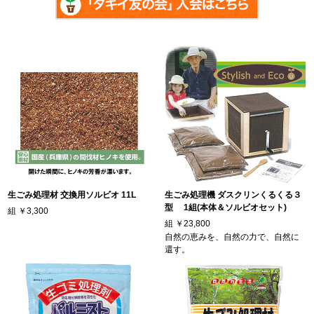
生ごみ処理材 交換用ソルビオ 11L
生ごみ処理機 ダスクリンくるくる３
型 1組(本体＆ソルビオセット)
組
￥3,300
組
￥23,800
自然の恵みを、自然の力で、自然に
還す。