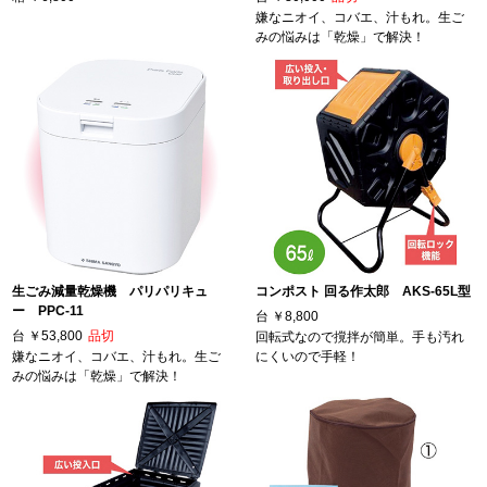
嫌なニオイ、コバエ、汁もれ。生ご
みの悩みは「乾燥」で解決！
生ごみ減量乾燥機 パリパリキュ
コンポスト 回る作太郎 AKS-65L型
ー PPC-11
台
￥8,800
台
￥53,800
品切
回転式なので撹拌が簡単。手も汚れ
嫌なニオイ、コバエ、汁もれ。生ご
にくいので手軽！
みの悩みは「乾燥」で解決！