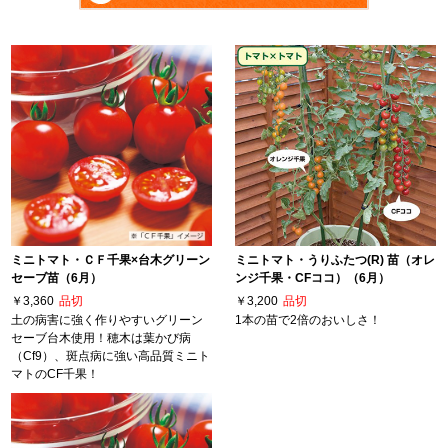
ミニトマト・ＣＦ千果×台木グリーン
ミニトマト・うりふたつ(R) 苗（オレ
セーブ苗（6月）
ンジ千果・CFココ）（6月）
￥3,360
品切
￥3,200
品切
土の病害に強く作りやすいグリーン
1本の苗で2倍のおいしさ！
セーブ台木使用！穂木は葉かび病
（Cf9）、斑点病に強い高品質ミニト
マトのCF千果！