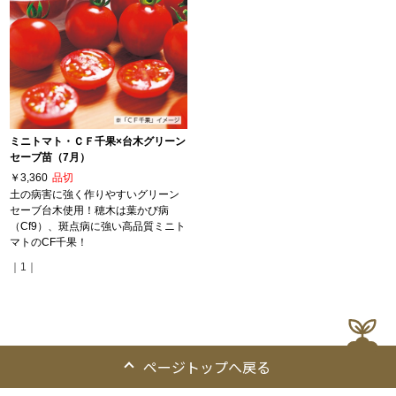
ミニトマト・ＣＦ千果×台木グリーン
セーブ苗（7月）
￥3,360
品切
土の病害に強く作りやすいグリーン
セーブ台木使用！穂木は葉かび病
（Cf9）、斑点病に強い高品質ミニト
マトのCF千果！
｜1｜
ページトップへ戻る