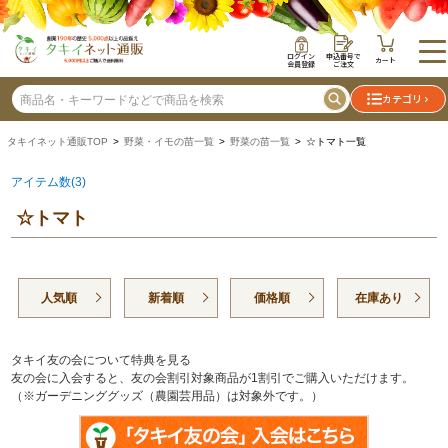
ログイン
申込番号で
カート
会員登録
ご注文
カテゴリ
タキイネット通販TOP
>
野菜・イモの苗一覧
>
野菜の苗一覧
> ☆トマト一覧
アイテム数(3)
☆トマト
人気順
新着順
価格順
在庫あり
タキイ友の会について特典を見る
友の会に入会すると、友の会割引対象商品が1割引でご購入いただけます。
（※ガーデニンググッズ（農園芸用品）は対象外です。）