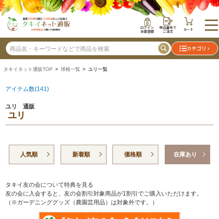
ログイン
申込番号で
カート
会員登録
ご注文
カテゴリ
タキイネット通販TOP
>
球根一覧
> ユリ一覧
アイテム数(141)
ユリ 通販
ユリ
人気順
新着順
価格順
在庫あり
タキイ友の会について特典を見る
友の会に入会すると、友の会割引対象商品が1割引でご購入いただけます。
（※ガーデニンググッズ（農園芸用品）は対象外です。）