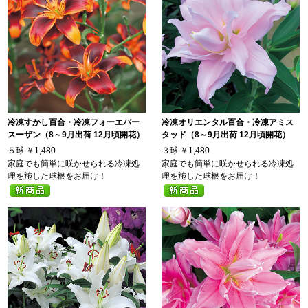
冷凍すかし百合・冷凍フォーエバー
冷凍オリエンタル百合・冷凍アミス
スーザン（8～9月出荷 12月頃開花）
タッド（8～9月出荷 12月頃開花）
５球
￥1,480
３球
￥1,480
家庭でも簡単に咲かせられる冷凍処
家庭でも簡単に咲かせられる冷凍処
理を施した球根をお届け！
理を施した球根をお届け！