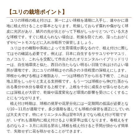
【ユリの栽培ポイント】
ユリの球根の植え付けは、第一によい球根を適期に入手し、速やかに適
地に植え付けることが基本となります。乾燥しておらず腐れや傷がなく球
皮に光沢があり、鱗片の先が尖とがって下根がしっかりとついている大き
な球根です。すぐに植えられない場合は、乾燥を防ぐため、湿ったおがく
ずやピートモスなどに入れ冷暗所で保管しましょう。
ユリはその種類や系統によって生育環境が異なるので、植え付けに際し
てはその確認も必要です。例えば、日本に自生するササユリやヤマユリ、
カノコユリ、これらを交配して作出されたオリエンタルハイブリッドリリ
ーは、自生地環境と似た、西日の当たらない明るい日陰で水はけのよい場
所が適地です。次にユリの球根はその高さの３倍程度の深植えにします。
球根から伸びる根は２種類あり、一つは球根の下から出る下根で、これは
地上部をしっかりと支える支持根です。もう一つは球根から伸びた茎から
出る養分や水分を吸収する上根です。上根を十分に成長させ張らせるため
には深植えが大切で、乾燥や温度変化など環境の影響を受けにくくするこ
とにもつながります。
植え付け時期は、球根の発芽や花芽分化には一定期間の低温が必要とな
り10～11月が適期です。多少適期を逃しても球根の保管を適正にしていれ
ば大丈夫です。特にオリエンタル系は翌年3月までなら植え付け可能です
が、いずれも適期内に植え付けるより発芽率は低くなります。春植えをす
るのなら２～３月に出回る芽出し球根を植え付けると手間が掛からず簡単
で、失敗せずに花を咲かせることができます。