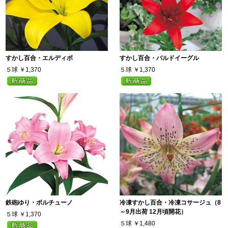
すかし百合・エルディボ
すかし百合・バルドイーグル
５球
￥1,370
５球
￥1,370
鉄砲ゆり・ボルチューノ
冷凍すかし百合・冷凍コサージュ（8
～9月出荷 12月頃開花）
５球
￥1,370
５球
￥1,480