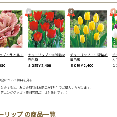
ップ・ラ ベルエ
チューリップ・50球詰め
チューリップ・50球詰め
チ
赤色種
黄色種
カ
280
５０球
￥2,400
５０球
￥2,400
１
の会について特典を見る
に入会すると、友の会割引対象商品が1割引でご購入いただけます。
ーデニンググッズ（農園芸用品）は対象外です。）
ーリップ の商品一覧