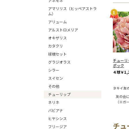
アネモネ
アマリリス（ヒッペアストラ
ム）
アリューム
アルストロメリア
オキザリス
カタクリ
球根セット
チューリ
グラジオラス
ポック
シラー
４球
￥1,
スイセン
その他
タキイ友
チューリップ
友の会
（※ガ
ネリネ
バビアナ
ヒヤシンス
チュ
フリージア