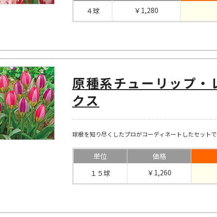
￥1,280
４球
原種系チューリップ・
クス
球根を知り尽くしたプロがコーディネートしたセット
単位
価格
￥1,260
１５球