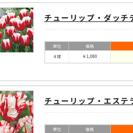
チューリップ・ダッチ
単位
価格
￥1,080
４球
チューリップ・エステ
単位
価格