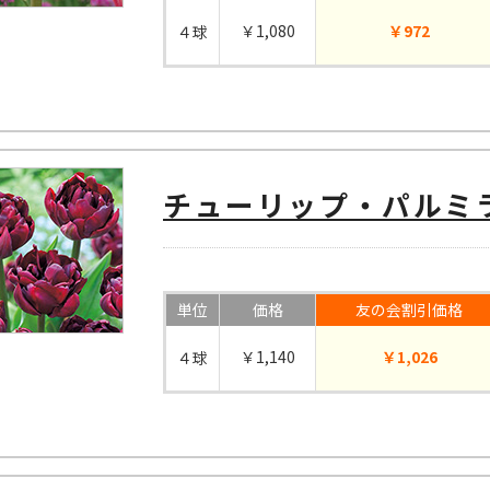
￥1,080
￥972
４球
チューリップ・パルミ
単位
価格
友の会割引価格
￥1,140
￥1,026
４球