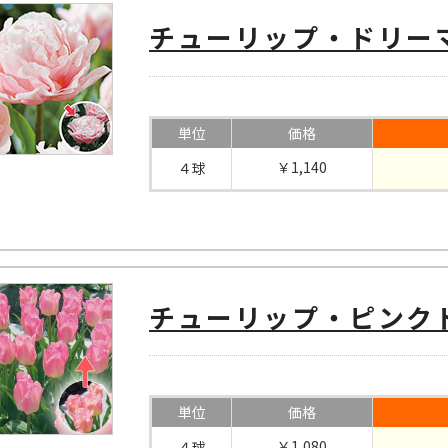
チューリップ・ドリー
単位
価格
￥1,140
４球
チューリップ・ピンク
単位
価格
￥1,080
４球