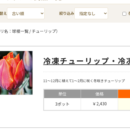
替え
絞り込み
リ名：球根一覧 / チューリップ）
冷凍チューリップ・冷
11～12月に植えて1～2月に咲く冬咲きチューリップ
単位
価格
￥2,430
3ポット