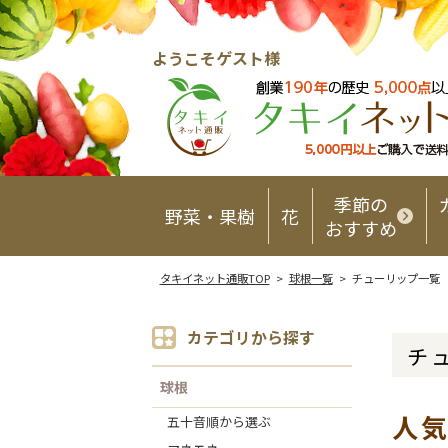
ようこそゲスト様
季節の
野菜・果樹
花
おすすめ
タキイネット通販TOP
>
球根一覧
> チューリップ一覧
カテゴリから探す
チ
球根
人
五十音順から選ぶ