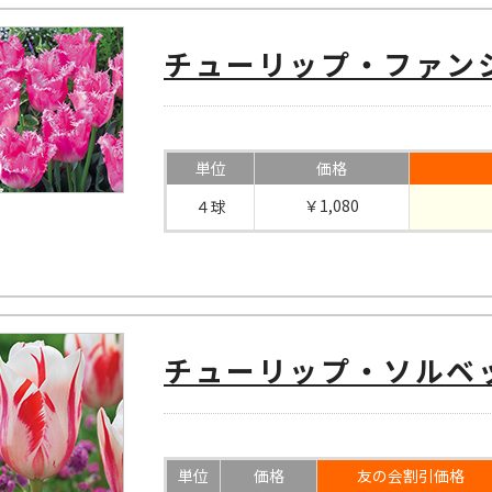
チューリップ・ファン
単位
価格
￥1,080
４球
チューリップ・ソルベ
単位
価格
友の会割引価格