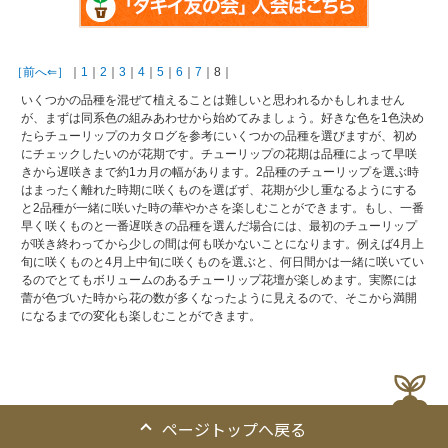
［前へ⇐］
｜
1
｜
2
｜
3
｜
4
｜
5
｜
6
｜
7
｜8｜
いくつかの品種を混ぜて植えることは難しいと思われるかもしれません
が、まずは同系色の組みあわせから始めてみましょう。好きな色を1色決め
たらチューリップのカタログを参考にいくつかの品種を選びますが、初め
にチェックしたいのが花期です。チューリップの花期は品種によって早咲
きから遅咲きまで約1カ月の幅があります。2品種のチューリップを選ぶ時
はまったく離れた時期に咲くものを選ばず、花期が少し重なるようにする
と2品種が一緒に咲いた時の華やかさを楽しむことができます。もし、一番
早く咲くものと一番遅咲きの品種を選んだ場合には、最初のチューリップ
が咲き終わってから少しの間は何も咲かないことになります。例えば4月上
旬に咲くものと4月上中旬に咲くものを選ぶと、何日間かは一緒に咲いてい
るのでとてもボリュームのあるチューリップ花壇が楽しめます。実際には
蕾が色づいた時から花の数が多くなったように見えるので、そこから満開
になるまでの変化も楽しむことができます。
ページトップへ戻る