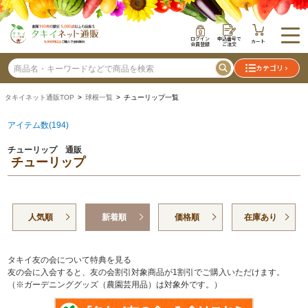
ログイン
申込番号で
カート
会員登録
ご注文
カテゴリ
タキイネット通販TOP
>
球根一覧
> チューリップ一覧
アイテム数(194)
チューリップ 通販
チューリップ
人気順
新着順
価格順
在庫あり
タキイ友の会について特典を見る
友の会に入会すると、友の会割引対象商品が1割引でご購入いただけます。
（※ガーデニンググッズ（農園芸用品）は対象外です。）