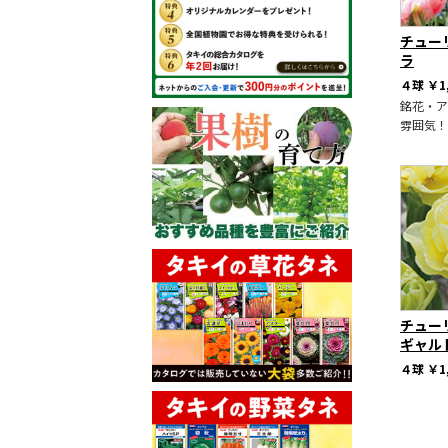
チュー
ラ
４球
￥1
銘花・ア
雰囲気！
チュー
ギャル
４球
￥1