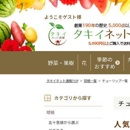
ようこそゲスト様
季節の
野菜・果樹
花
おすすめ
タキイネット通販TOP
>
球根一覧
> チューリップ一覧
カテゴリから探す
チ
球根
人
五十音順から選ぶ