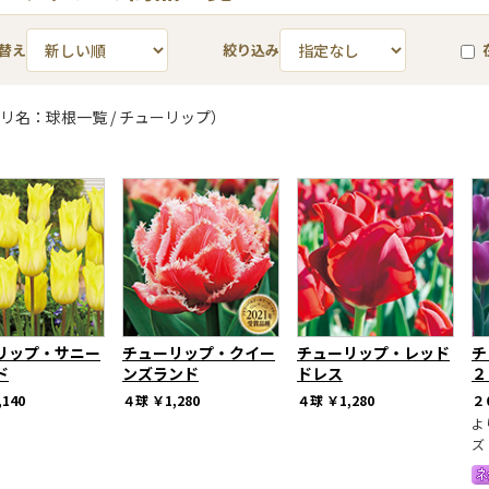
替え
絞り込み
リ名：球根一覧 / チューリップ）
リップ・サニー
チューリップ・クイー
チューリップ・レッド
チ
ド
ンズランド
ドレス
２
,140
４球
￥1,280
４球
￥1,280
２
よ
ズ