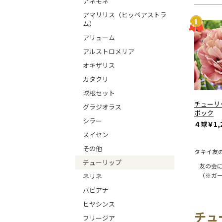
アネモネ
アマリリス（ヒッペアストラ
ム）
アリューム
アルストロメリア
オキザリス
カタクリ
球根セット
チューリ
グラジオラス
ポック
シラー
４球
￥1,
スイセン
その他
タキイ友
チューリップ
友の会
（※ガ
ネリネ
バビアナ
ヒヤシンス
チュ
フリージア