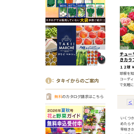
チュー
きカラ
１２球
￥
球根を知
コーディ
タキイからのご案内
で気軽に
無料
のカタログ請求はこちら
＜
いくつ
めたら
早咲き