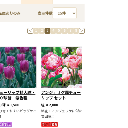
在庫ありのみ
表示件数
1
2
3
4
5
6
7
8
＜
＞
ューリップ特大球・
アンジェリケ風チュー
０球詰 紫色種
リップ セット
０球
￥1,580
組
￥2,000
り育てやすいビッグサイ
銘花・アンジェリケに似た
！
雰囲気！