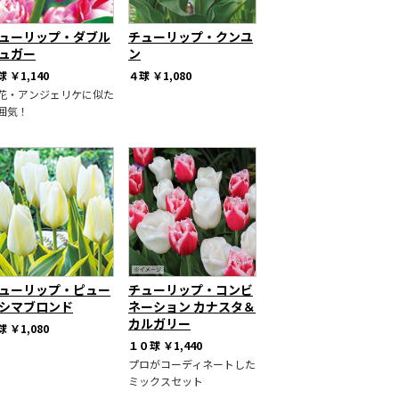
ューリップ・ダブル
チューリップ・クンユ
ュガー
ン
球
￥1,140
４球
￥1,080
花・アンジェリケに似た
囲気！
ューリップ・ピュー
チューリップ・コンビ
シマブロンド
ネーション カナスタ＆
カルガリー
球
￥1,080
１０球
￥1,440
プロがコーディネートした
ミックスセット