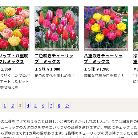
リップ・八重咲
二色咲きチューリッ
八重咲きチューリッ
冷
フルミックス
プ ミックス
プ ミックス
重
1,860
１５球
￥1,980
１５球
￥1,980
￥2
り尽くしたプロが
花色の変化も楽しめる！
豪華な花形が目を惹く！
1
ネートしたセット
に
寄せ植えを
1
2
3
4
5
6
7
8
＞
かの品種を混ぜて植えることは難しいと思われるかもしれませんが、まずは同系色の
チューリップのカタログを参考にいくつかの品種を選びますが、初めにチェックした
から遅咲きまで約1カ月の幅があります。2品種のチューリップを選ぶ時はまったく