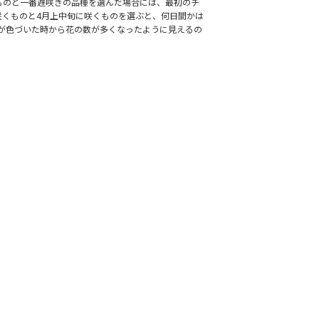
ものと一番遅咲きの品種を選んだ場合には、最初のチ
咲くものと4月上中旬に咲くものを選ぶと、何日間かは
が色づいた時から花の数が多くなったように見えるの