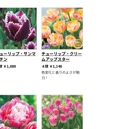
ューリップ・サンマ
チューリップ・クリー
チン
ムアップスター
球
￥1,080
４球
￥1,140
色変化と香りのよさが魅
力！