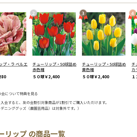
ップ・ラ ベルエ
チューリップ・50球詰め
チューリップ・50球詰め
チ
赤色種
黄色種
カ
280
５０球
￥2,400
５０球
￥2,400
１
の会について特典を見る
に入会すると、友の会割引対象商品が1割引でご購入いただけます。
ーデニンググッズ（農園芸用品）は対象外です。）
ーリップ の商品一覧