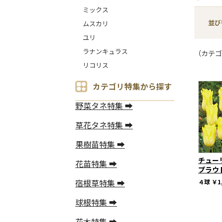
ミックス
並び
ムスカリ
ユリ
ラナンキュラス
（カテゴ
リコリス
カテゴリ特集から探す
野菜タネ特集 ➡
草花タネ特集 ➡
果樹苗特集 ➡
チュー
花苗特集 ➡
プラウ
宿根草特集 ➡
４球
￥1
球根特集 ➡
花木特集 ➡