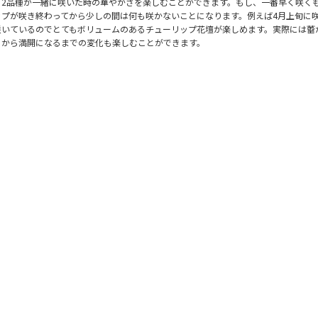
と2品種が一緒に咲いた時の華やかさを楽しむことができます。もし、一番早く咲く
ップが咲き終わってから少しの間は何も咲かないことになります。例えば4月上旬に
咲いているのでとてもボリュームのあるチューリップ花壇が楽しめます。実際には蕾
こから満開になるまでの変化も楽しむことができます。