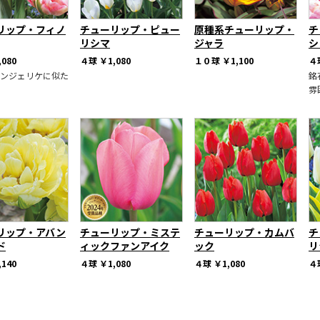
リップ・フィノ
チューリップ・ピュー
原種系チューリップ・
チ
リシマ
ジャラ
シ
,080
４球
￥1,080
１０球
￥1,100
４
ンジェリケに似た
銘
雰
リップ・アバン
チューリップ・ミステ
チューリップ・カムバ
チ
ド
ィックファンアイク
ック
リ
,140
４球
￥1,080
４球
￥1,080
４