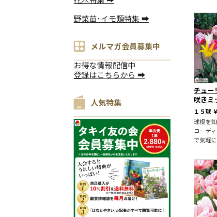
野菜苗･イモ類特集 ➡
メルマガ会員募集中
お得な情報配信中
登録はこちらから ➡
チュー
咲きミ
人気特集
１５球
￥
球根を知
コーディ
で気軽に