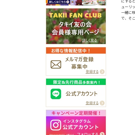
にする
ューリ
一緒に
で、そ