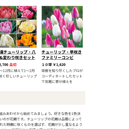
凍チューリップ・八
チューリップ・早咲き
&変わり咲きセット
ファミリーコンビ
,700
品切
１０球
￥1,620
1～12月に植えて1～2月
球根を知り尽くしたプロが
咲く珍しいチューリップ
コーディネートしたセット
で気軽に寄せ植えを
組みあわせから始めてみましょう。好きな色を1色決
いのが花期です。チューリップの花期は品種によって
離れた時期に咲くものを選ばず、花期が少し重なるよう