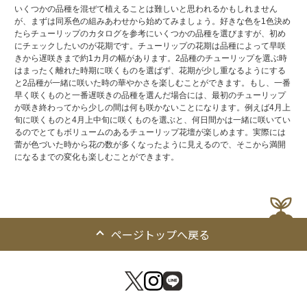
いくつかの品種を混ぜて植えることは難しいと思われるかもしれません
が、まずは同系色の組みあわせから始めてみましょう。好きな色を1色決め
たらチューリップのカタログを参考にいくつかの品種を選びますが、初め
にチェックしたいのが花期です。チューリップの花期は品種によって早咲
きから遅咲きまで約1カ月の幅があります。2品種のチューリップを選ぶ時
はまったく離れた時期に咲くものを選ばず、花期が少し重なるようにする
と2品種が一緒に咲いた時の華やかさを楽しむことができます。もし、一番
早く咲くものと一番遅咲きの品種を選んだ場合には、最初のチューリップ
が咲き終わってから少しの間は何も咲かないことになります。例えば4月上
旬に咲くものと4月上中旬に咲くものを選ぶと、何日間かは一緒に咲いてい
るのでとてもボリュームのあるチューリップ花壇が楽しめます。実際には
蕾が色づいた時から花の数が多くなったように見えるので、そこから満開
になるまでの変化も楽しむことができます。
ページトップへ戻る