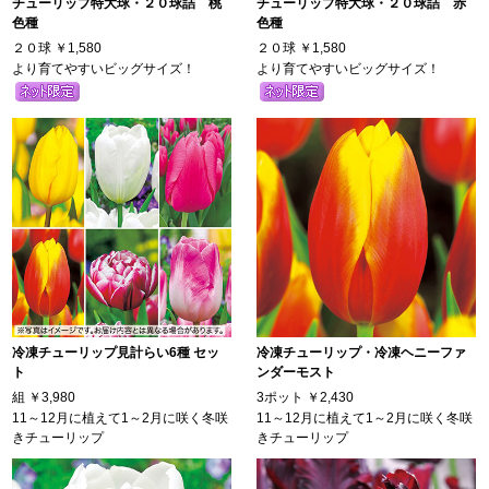
チューリップ特大球・２０球詰 桃
チューリップ特大球・２０球詰 赤
色種
色種
２０球
￥1,580
２０球
￥1,580
より育てやすいビッグサイズ！
より育てやすいビッグサイズ！
冷凍チューリップ見計らい6種 セッ
冷凍チューリップ・冷凍ヘニーファ
ト
ンダーモスト
組
￥3,980
3ポット
￥2,430
11～12月に植えて1～2月に咲く冬咲
11～12月に植えて1～2月に咲く冬咲
きチューリップ
きチューリップ