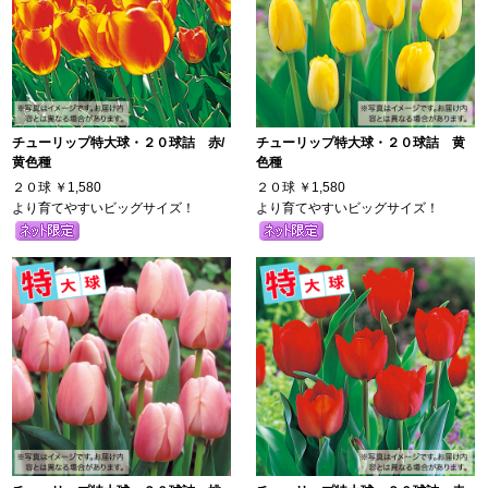
チューリップ特大球・２０球詰 赤/
チューリップ特大球・２０球詰 黄
黄色種
色種
２０球
￥1,580
２０球
￥1,580
より育てやすいビッグサイズ！
より育てやすいビッグサイズ！