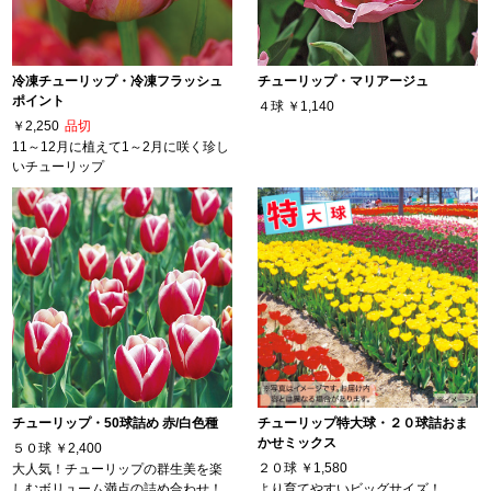
冷凍チューリップ・冷凍フラッシュ
チューリップ・マリアージュ
ポイント
４球
￥1,140
￥2,250
品切
11～12月に植えて1～2月に咲く珍し
いチューリップ
チューリップ・50球詰め 赤/白色種
チューリップ特大球・２０球詰おま
かせミックス
５０球
￥2,400
２０球
￥1,580
大人気！チューリップの群生美を楽
しむボリューム満点の詰め合わせ！
より育てやすいビッグサイズ！