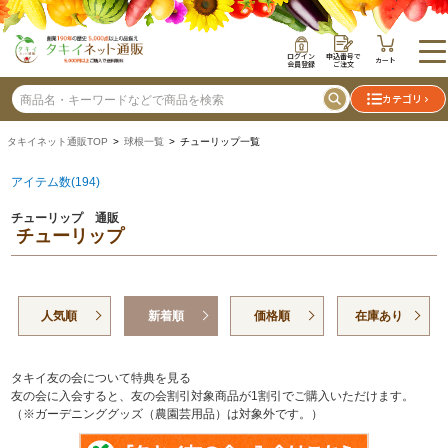
ログイン
申込番号で
カート
会員登録
ご注文
カテゴリ
タキイネット通販TOP
>
球根一覧
> チューリップ一覧
アイテム数(194)
チューリップ 通販
チューリップ
人気順
新着順
価格順
在庫あり
タキイ友の会について特典を見る
友の会に入会すると、友の会割引対象商品が1割引でご購入いただけます。
（※ガーデニンググッズ（農園芸用品）は対象外です。）