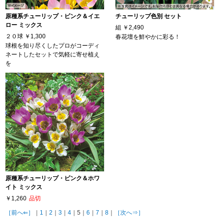
原種系チューリップ・ピンク＆イエ
チューリップ色別 セット
ロー ミックス
組
￥2,490
２０球
￥1,300
春花壇を鮮やかに彩る！
球根を知り尽くしたプロがコーディ
ネートしたセットで気軽に寄せ植え
を
原種系チューリップ・ピンク＆ホワ
イト ミックス
￥1,260
品切
［前へ⇐］
｜
1
｜
2
｜
3
｜
4
｜5｜
6
｜
7
｜
8
｜
［次へ⇒］