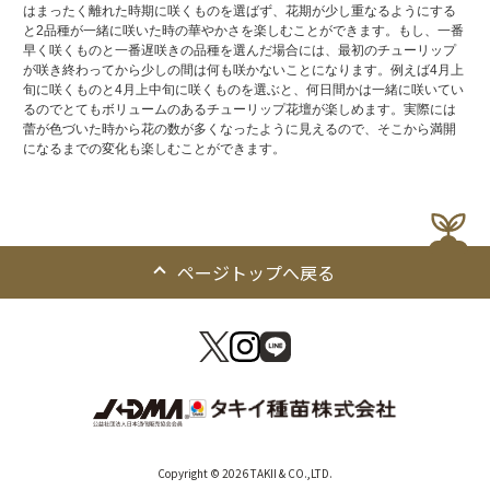
はまったく離れた時期に咲くものを選ばず、花期が少し重なるようにする
と2品種が一緒に咲いた時の華やかさを楽しむことができます。もし、一番
早く咲くものと一番遅咲きの品種を選んだ場合には、最初のチューリップ
が咲き終わってから少しの間は何も咲かないことになります。例えば4月上
旬に咲くものと4月上中旬に咲くものを選ぶと、何日間かは一緒に咲いてい
るのでとてもボリュームのあるチューリップ花壇が楽しめます。実際には
蕾が色づいた時から花の数が多くなったように見えるので、そこから満開
になるまでの変化も楽しむことができます。
ページトップへ戻る
Copyright © 2026 TAKII & CO.,LTD.