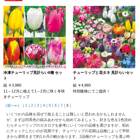
冷凍チューリップ見計らい6種 セッ
チューリップと花タネ 見計らいセッ
ト
ト
組
￥3,980
組
￥4,980
11～12月に植えて1～2月に咲く冬咲
特別価格にてご提供！
きチューリップ
［前へ⇐］
｜
1
｜
2
｜
3
｜
4
｜
5
｜
6
｜
7
｜8｜
いくつかの品種を混ぜて植えることは難しいと思われるかもしれません
が、まずは同系色の組みあわせから始めてみましょう。好きな色を1色決め
たらチューリップのカタログを参考にいくつかの品種を選びますが、初め
にチェックしたいのが花期です。チューリップの花期は品種によって早咲
きから遅咲きまで約1カ月の幅があります。2品種のチューリップを選ぶ時