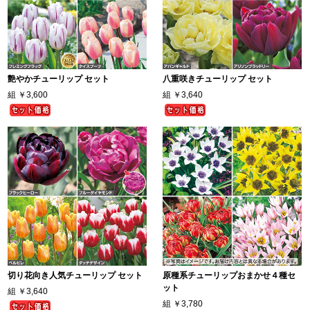
艶やかチューリップ セット
八重咲きチューリップ セット
組
￥3,600
組
￥3,640
切り花向き人気チューリップ セット
原種系チューリップおまかせ４種セ
ット
組
￥3,640
組
￥3,780