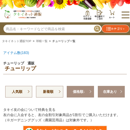
ログイン
申込番号で
カート
会員登録
ご注文
カテゴリ
タキイネット通販TOP
>
球根一覧
> チューリップ一覧
アイテム数(183)
チューリップ 通販
チューリップ
人気順
新着順
価格順↓
在庫あり
タキイ友の会について特典を見る
友の会に入会すると、友の会割引対象商品が1割引でご購入いただけます。
（※ガーデニンググッズ（農園芸用品）は対象外です。）