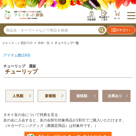
ログイン
申込番号で
カート
会員登録
ご注文
カテゴリ
タキイネット通販TOP
>
球根一覧
> チューリップ一覧
アイテム数(183)
チューリップ 通販
チューリップ
人気順
新着順
価格順↓
在庫あり
タキイ友の会について特典を見る
友の会に入会すると、友の会割引対象商品が1割引でご購入いただけます。
（※ガーデニンググッズ（農園芸用品）は対象外です。）