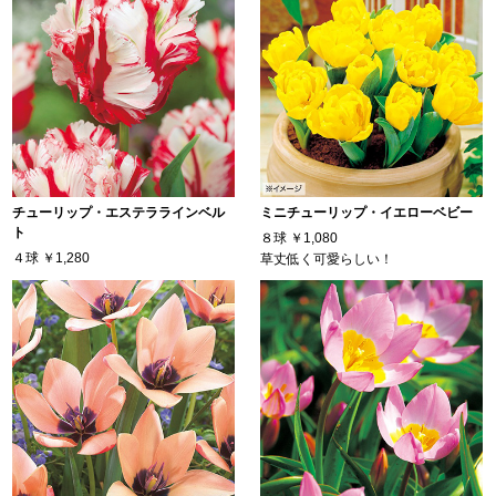
チューリップ・エステララインベル
ミニチューリップ・イエローベビー
ト
８球
￥1,080
４球
￥1,280
草丈低く可愛らしい！