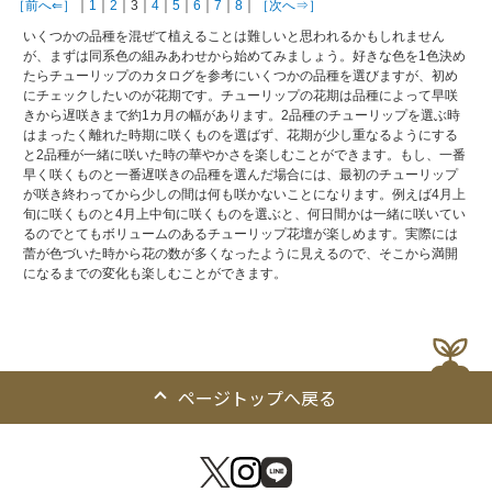
［前へ⇐］
｜
1
｜
2
｜3｜
4
｜
5
｜
6
｜
7
｜
8
｜
［次へ⇒］
いくつかの品種を混ぜて植えることは難しいと思われるかもしれません
が、まずは同系色の組みあわせから始めてみましょう。好きな色を1色決め
たらチューリップのカタログを参考にいくつかの品種を選びますが、初め
にチェックしたいのが花期です。チューリップの花期は品種によって早咲
きから遅咲きまで約1カ月の幅があります。2品種のチューリップを選ぶ時
はまったく離れた時期に咲くものを選ばず、花期が少し重なるようにする
と2品種が一緒に咲いた時の華やかさを楽しむことができます。もし、一番
早く咲くものと一番遅咲きの品種を選んだ場合には、最初のチューリップ
が咲き終わってから少しの間は何も咲かないことになります。例えば4月上
旬に咲くものと4月上中旬に咲くものを選ぶと、何日間かは一緒に咲いてい
るのでとてもボリュームのあるチューリップ花壇が楽しめます。実際には
蕾が色づいた時から花の数が多くなったように見えるので、そこから満開
になるまでの変化も楽しむことができます。
ページトップへ戻る