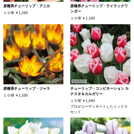
原種系チューリップ・アニカ
原種系チューリップ・ライラックワ
ンダー
１０球
￥1,260
１０球
￥1,100
原種系チューリップ・ジャラ
チューリップ・コンビネーション カ
ナスタ＆カルガリー
１０球
￥1,100
１０球
￥1,440
プロがコーディネートしたミックス
セット