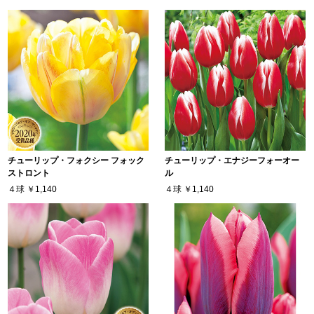
チューリップ・フォクシー フォック
チューリップ・エナジーフォーオー
ストロント
ル
４球
￥1,140
４球
￥1,140