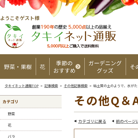
ようこそゲスト様
季節の
ガーデニング
野菜・果樹
花
そ
おすすめ
グッズ
タキイネット通販TOP
>
記事検索
>
その他記事検索
> 粘土質の土のようで、水がた
その他Q＆
カテゴリ
野菜
カテゴリに戻る
前のページ
花
バラ