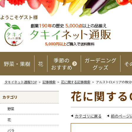
ようこそゲスト様
季節の
ガーデニング
野菜・果樹
花
そ
おすすめ
グッズ
タキイネット通販TOP
>
記事検索
>
花に関する記事検索
> アルストロメリアの株分
花に関する
カテゴリ
野菜
カテゴリに戻る
前のページ
花
バラ