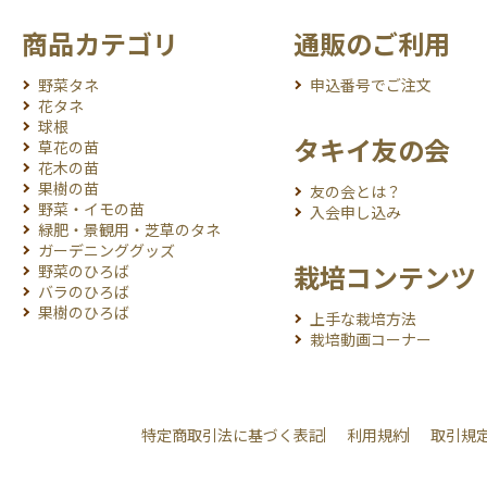
商品カテゴリ
通販のご利用
野菜タネ
申込番号でご注文
花タネ
球根
タキイ友の会
草花の苗
花木の苗
果樹の苗
友の会とは？
野菜・イモの苗
入会申し込み
緑肥・景観用・芝草のタネ
ガーデニンググッズ
栽培コンテンツ
野菜のひろば
バラのひろば
果樹のひろば
上手な栽培方法
栽培動画コーナー
特定商取引法に基づく表記
利用規約
取引規