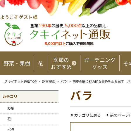
ようこそゲスト様
季節の
ガーデニング
野菜・果樹
花
そ
おすすめ
グッズ
タキイネット通販TOP
>
記事検索
>
バラ
> 初夏の庭に魅力的な景色を生み出す バ
バラ
カテゴリ
野菜
カテゴリに戻る
前のページ
花
バラ