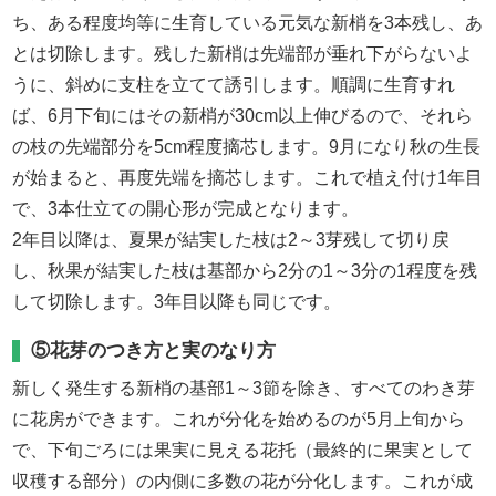
ち、ある程度均等に生育している元気な新梢を3本残し、あ
とは切除します。残した新梢は先端部が垂れ下がらないよ
うに、斜めに支柱を立てて誘引します。順調に生育すれ
ば、6月下旬にはその新梢が30cm以上伸びるので、それら
の枝の先端部分を5cm程度摘芯します。9月になり秋の生長
が始まると、再度先端を摘芯します。これで植え付け1年目
で、3本仕立ての開心形が完成となります。
2年目以降は、夏果が結実した枝は2～3芽残して切り戻
し、秋果が結実した枝は基部から2分の1～3分の1程度を残
して切除します。3年目以降も同じです。
⑤花芽のつき方と実のなり方
新しく発生する新梢の基部1～3節を除き、すべてのわき芽
に花房ができます。これが分化を始めるのが5月上旬から
で、下旬ごろには果実に見える花托（最終的に果実として
収穫する部分）の内側に多数の花が分化します。これが成