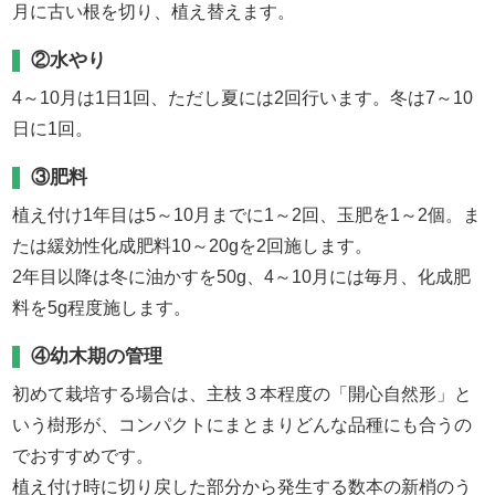
月に古い根を切り、植え替えます。
②水やり
4～10月は1日1回、ただし夏には2回行います。冬は7～10
日に1回。
③肥料
植え付け1年目は5～10月までに1～2回、玉肥を1～2個。ま
たは緩効性化成肥料10～20gを2回施します。
2年目以降は冬に油かすを50g、4～10月には毎月、化成肥
料を5g程度施します。
④幼木期の管理
初めて栽培する場合は、主枝３本程度の「開心自然形」と
いう樹形が、コンパクトにまとまりどんな品種にも合うの
でおすすめです。
植え付け時に切り戻した部分から発生する数本の新梢のう