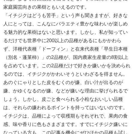
家庭園芸向きの果樹ともいえるのです。
「イチジクはどうも苦手」という声も聞きますが、好きな
人にとっては、こんなにバラエティ豊かな味わいが楽しめ
る魅力的な果樹はないと思います。しかし、私が知ってい
るだけでも世界中に200以上の品種があるにもかかわら
ず、洋種代表種「ドーフィン」と在来代表種「早生日本種
（別名・蓬莱柿）」の2品種が、国内農家生産量の8割以上
を占めています。この2品種だけで好きか嫌いかを決められ
るのでは、イチジクがかわいそうといわざるを得ません。
あのぐにゃりとした皮をむくのが嫌、白い汁が出るのが
嫌、かゆくなるのが嫌、などが嫌いな理由に挙げられるで
しょう。しかし、皮ごと食べられる小粒なおいしい品種
は、それらの嫌われるポイントを持ってはいないのです。
イチジクは、品種によって収穫期もそれぞれで、果肉の食
感、味や香りに色もさまざまです。すでにイチジク嫌いに
なっている方も、この記事を機会にぜひほかの品種も試し