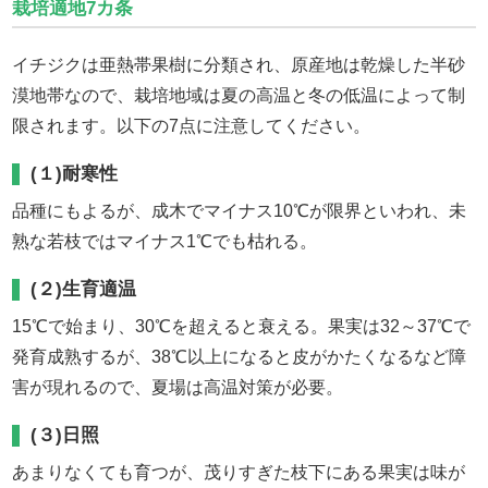
栽培適地7カ条
イチジクは亜熱帯果樹に分類され、原産地は乾燥した半砂
漠地帯なので、栽培地域は夏の高温と冬の低温によって制
限されます。以下の7点に注意してください。
(１)耐寒性
品種にもよるが、成木でマイナス10℃が限界といわれ、未
熟な若枝ではマイナス1℃でも枯れる。
(２)生育適温
15℃で始まり、30℃を超えると衰える。果実は32～37℃で
発育成熟するが、38℃以上になると皮がかたくなるなど障
害が現れるので、夏場は高温対策が必要。
(３)日照
あまりなくても育つが、茂りすぎた枝下にある果実は味が