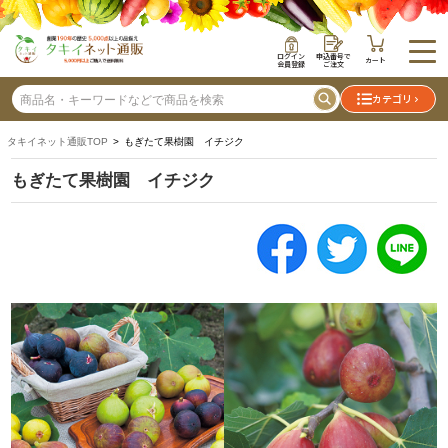
ログイン
申込番号で
カート
会員登録
ご注文
カテゴリ
タキイネット通販TOP
> もぎたて果樹園 イチジク
もぎたて果樹園 イチジク