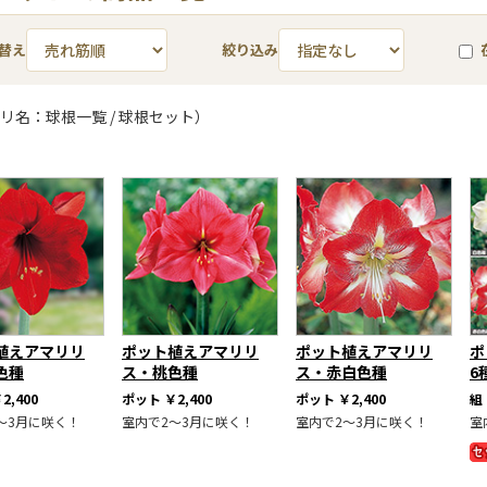
替え
絞り込み
リ名：球根一覧 / 球根セット）
植えアマリリ
ポット植えアマリリ
ポット植えアマリリ
ポ
色種
ス・桃色種
ス・赤白色種
6
2,400
ポット
￥2,400
ポット
￥2,400
組
～3月に咲く！
室内で2～3月に咲く！
室内で2～3月に咲く！
室