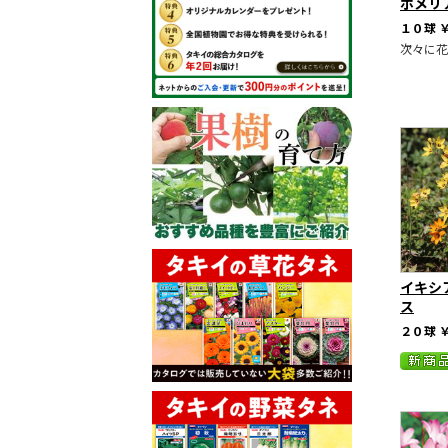
ホメリ
１０球
￥
次々に花
イキシ
ス
２０球
￥