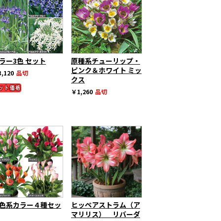
ラー3色 セット
原種系チューリップ・
ピンク＆ホワイト ミッ
,120
品切
クス
￥1,260
品切
色系カラー４種セッ
ヒッペアストラム（ア
マリリス） リバーダ