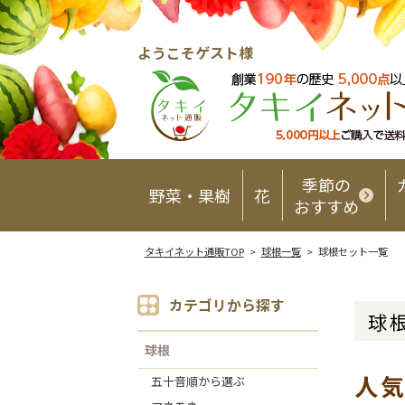
ようこそゲスト様
季節の
野菜・果樹
花
おすすめ
タキイネット通販TOP
>
球根一覧
> 球根セット一覧
カテゴリから探す
球
球根
人
五十音順から選ぶ