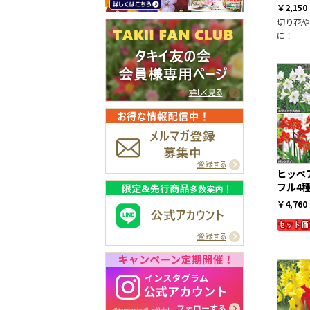
￥2,150
切り花や
に！
ヒッペ
フル4種
￥4,760