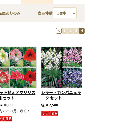
在庫ありのみ
表示件数
1
2
3
4
＜
ット植えアマリリス
シラー・カンパニュラ
種 セット
ータ セット
￥10,800
組
￥2,580
内で2～3月に咲く！