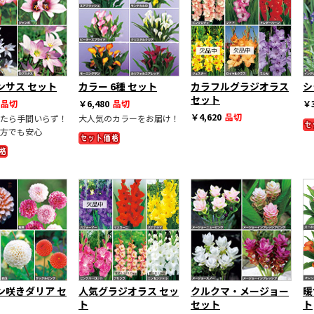
ンサス セット
カラー 6種 セット
カラフルグラジオラス
シ
セット
品切
￥6,480
品切
￥3
￥4,620
品切
たら手間いらず！
大人気のカラーをお届け！
方でも安心
ン咲きダリア セ
人気グラジオラス セッ
クルクマ・メージョー
暖
ト
セット
ト