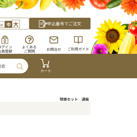
大
申込番号でご注文
中
小
ログイン
よくある
ご利用ガイド
お問合せ
会員登録
ご質問
カート
球根セット 通販