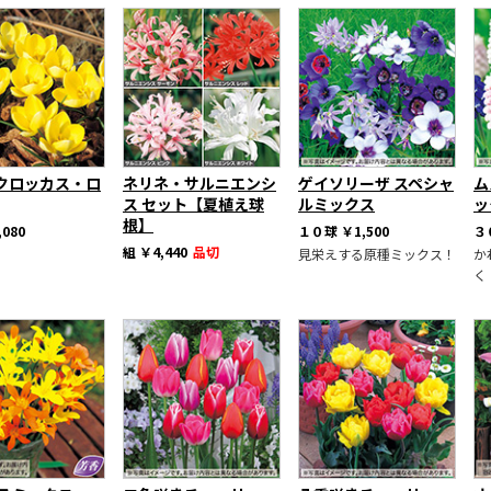
クロッカス・ロ
ネリネ・サルニエンシ
ゲイソリーザ スペシャ
ム
ス セット【夏植え球
ルミックス
ッ
根】
,080
１０球
￥1,500
３
組
￥4,440
品切
見栄えする原種ミックス！
か
く