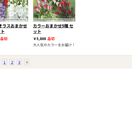
オラスおまかせ
カラーおまかせ5種 セ
ット
ット
品切
￥5,800
品切
大人気のカラーをお届け！
1
2
3
4