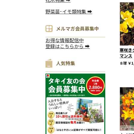
野菜苗･イモ類特集 ➡
メルマガ会員募集中
お得な情報配信中
登録はこちらから ➡
寒咲き
マンス
人気特集
８球
￥1