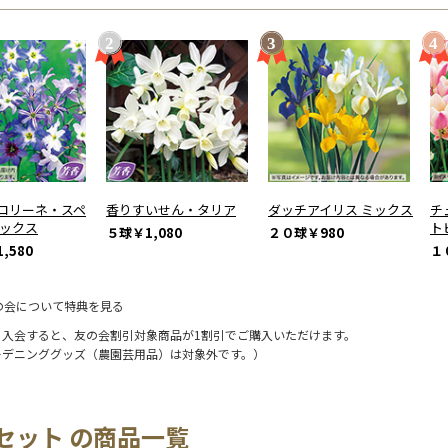
コリーネ・スペ
香りすいせん・タリア
ダッチアイリス ミックス
チ
ミックス
ト
５球
￥1,080
２０球
￥980
,580
１
の会について特典を見る
に入会すると、友の会割引対象商品が1割引でご購入いただけます。
ーデニンググッズ（農園芸用品）は対象外です。）
セット の商品一覧