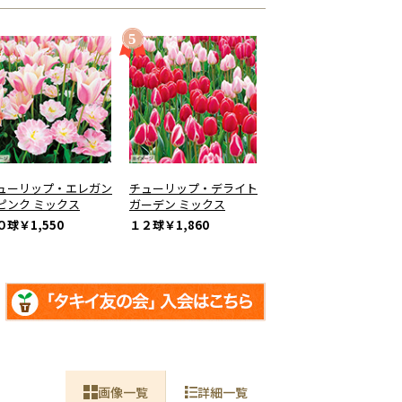
ューリップ・エレガン
チューリップ・デライト
ピンク ミックス
ガーデン ミックス
０球
￥1,550
１２球
￥1,860
画像一覧
詳細一覧