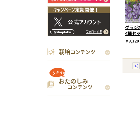
グラジ
4種セ
￥3,320
栽培
コンテンツ
＜
おたのしみ
コンテンツ