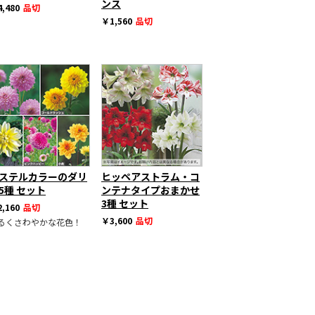
ンス
,480
品切
￥1,560
品切
ステルカラーのダリ
ヒッペアストラム・コ
5種 セット
ンテナタイプおまかせ
3種 セット
,160
品切
￥3,600
品切
るくさわやかな花色！