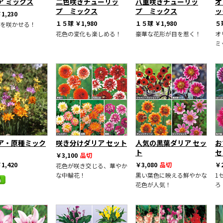
ア ミックス
二色咲きチューリッ
八重咲きチューリッ
オ
プ ミックス
プ ミックス
ッ
1,230
１５球
￥1,980
１５球
￥1,980
５
を咲かせる！
花色の変化も楽しめる！
豪華な花形が目を惹く！
オ
ミ
ア・原種ミック
咲き分けダリア セット
人気の黒葉ダリア セッ
お
ト
セ
￥3,100
品切
1,420
￥3,080
品切
￥2
花色が咲き交じる、華やか
な中輪花！
黒い葉色に映える鮮やかな
1
花色が人気！
ろ