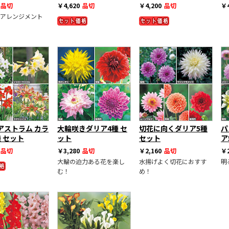
品切
￥4,620
品切
￥4,200
品切
￥4
アレンジメント
アストラム カラ
大輪咲きダリア4種 セ
切花に向くダリア5種
パ
 セット
ット
セット
ア
品切
￥3,280
品切
￥2,160
品切
￥2
大輪の迫力ある花を楽し
水揚げよく切花におすす
明
む！
め！