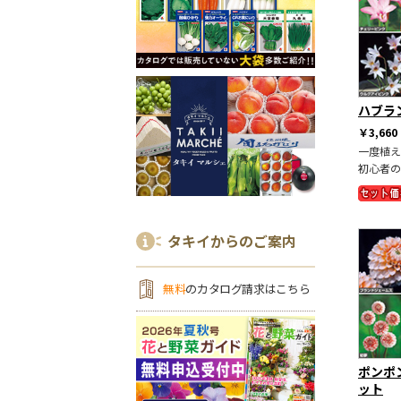
ハブラ
￥3,660
一度植え
初心者の
タキイからのご案内
無料
のカタログ請求はこちら
ポンポ
ット