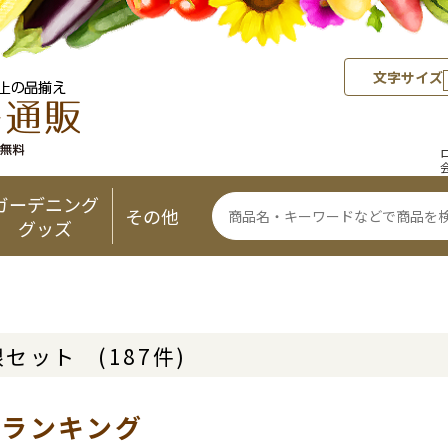
文字サイズ
ガーデニング
その他
グッズ
根セット
(187件)
気ランキング