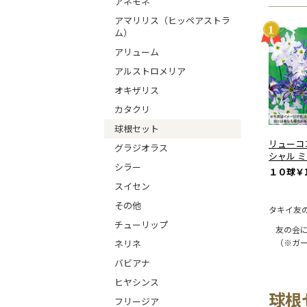
アネモネ
アマリリス（ヒッペアストラ
ム）
アリューム
アルストロメリア
オキザリス
カタクリ
球根セット
リューコ
グラジオラス
シャル 
シラー
１０球
￥1
スイセン
その他
タキイ友
チューリップ
友の会
（※ガ
ネリネ
バビアナ
ヒヤシンス
球根
フリージア