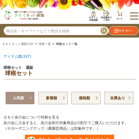
ログイン
申込番号で
カート
会員登録
ご注文
カテゴリ
タキイネット通販TOP
>
球根一覧
> 球根セット一覧
アイテム数(187)
球根セット 通販
球根セット
人気順
新着順
価格順
在庫あり
タキイ友の会について特典を見る
友の会に入会すると、友の会割引対象商品が1割引でご購入いただけます。
（※ガーデニンググッズ（農園芸用品）は対象外です。）