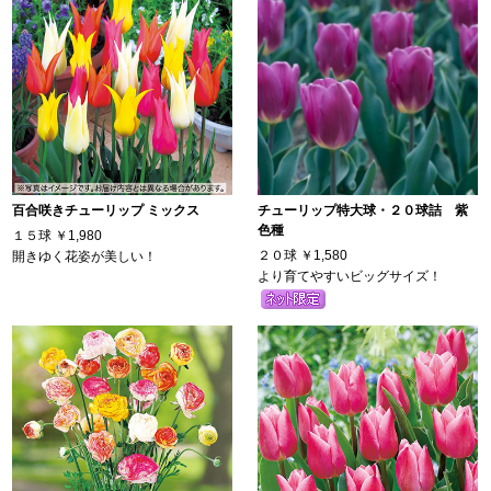
百合咲きチューリップ ミックス
チューリップ特大球・２０球詰 紫
色種
１５球
￥1,980
２０球
￥1,580
開きゆく花姿が美しい！
より育てやすいビッグサイズ！