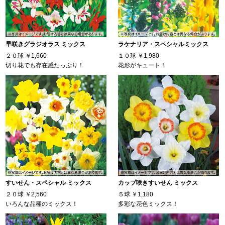
早咲きグラジオラス ミックス
ラケナリア・スペシャルミックス
２０球
￥1,660
１０球
￥1,980
切り花でも存在感たっぷり！
花形がキュート！
すいせん・スペシャル ミックス
カップ咲きすいせん ミックス
２０球
￥2,560
５球
￥1,180
いろんな品種のミックス！
多彩な花色ミックス！