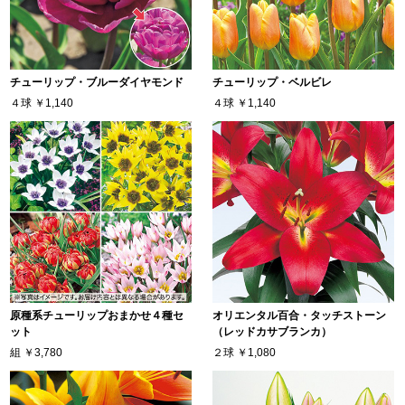
チューリップ・ブルーダイヤモンド
チューリップ・ベルビレ
４球
￥1,140
４球
￥1,140
原種系チューリップおまかせ４種セ
オリエンタル百合・タッチストーン
ット
（レッドカサブランカ）
組
￥3,780
２球
￥1,080