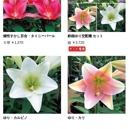
矮性すかし百合・タイニーパール
鉄砲ゆり交配種 セット
５球
￥1,370
組
￥3,720
ゆり・カルピノ
ゆり・カリ
５球
￥1,570
５球
￥1,570