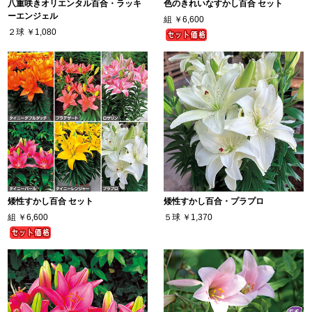
八重咲きオリエンタル百合・ラッキ
色のきれいなすかし百合 セット
ーエンジェル
組
￥6,600
２球
￥1,080
矮性すかし百合 セット
矮性すかし百合・プラプロ
組
￥6,600
５球
￥1,370