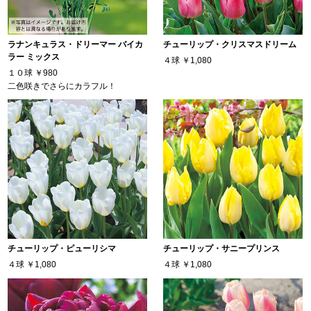
ラナンキュラス・ドリーマー バイカ
チューリップ・クリスマスドリーム
ラー ミックス
４球
￥1,080
１０球
￥980
二色咲きでさらにカラフル！
チューリップ・ピューリシマ
チューリップ・サニープリンス
４球
￥1,080
４球
￥1,080