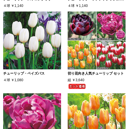
４球
￥1,140
４球
￥1,140
チューリップ・ペイズバス
切り花向き人気チューリップ セット
４球
￥1,080
組
￥3,640