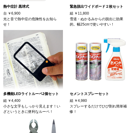
熱中症計 黒球式
緊急脱出ワイドボード２枚セット
台
￥6,900
組
￥11,800
光と音で熱中症の危険性をお知ら
雪道・ぬかるみからの脱出に効果
せ！
的。幅25cmで使いやすい！
多機能LEDライトルーペ2個セット
セメントスプレーセット
組
￥4,400
組
￥4,980
小さな文字もしっかり見えます！い
スプレーするだけでひび割れ簡単補
ざというときに便利なルーペ！
修！