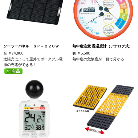
ソーラーパネル ＳＰ－２２０Ｗ
熱中症注意 温湿度計（アナログ式）
台
￥74,000
個
￥5,500
太陽光によって屋外でポータブル電
熱中症の危険度が一目で分かる
源の充電ができる！