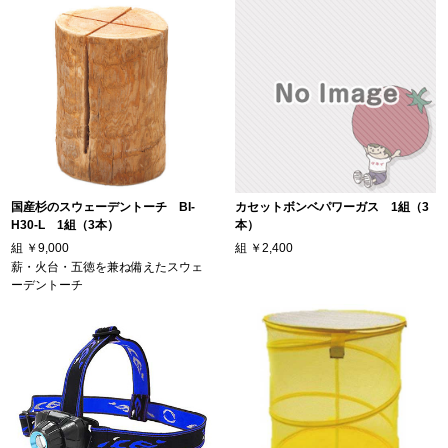
国産杉のスウェーデントーチ BI-
カセットボンベパワーガス 1組（3
H30-L 1組（3本）
本）
組
￥9,000
組
￥2,400
薪・火台・五徳を兼ね備えたスウェ
ーデントーチ