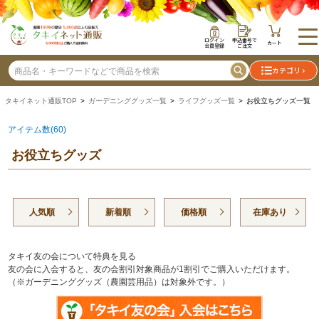
ログイン
申込番号で
カート
会員登録
ご注文
カテゴリ
タキイネット通販TOP
>
ガーデニンググッズ一覧
>
ライフグッズ一覧
> お役立ちグッズ一覧
アイテム数(60)
お役立ちグッズ
人気順
新着順
価格順
在庫あり
タキイ友の会について特典を見る
友の会に入会すると、友の会割引対象商品が1割引でご購入いただけます。
（※ガーデニンググッズ（農園芸用品）は対象外です。）