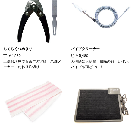
らくらくつめきり
パイプクリーナー
丁
￥4,580
組
￥5,480
三條鍛冶屋で百余年の実績 老舗メ
大掃除に大活躍！掃除の難しい排水
ーカーこだわり爪切り
パイプや雨どいに！