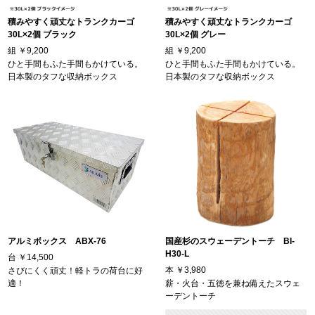
積みやすく頑丈なトランクカーゴ
積みやすく頑丈なトランクカーゴ
30L×2個 ブラック
30L×2個 グレー
組
￥9,200
組
￥9,200
ひと手間もふた手間もかけている。
ひと手間もふた手間もかけている。
日本製のタフな収納ボックス
日本製のタフな収納ボックス
アルミボックス ABX-76
国産杉のスウェーデントーチ BI-
H30-L
台
￥14,500
本
￥3,980
さびにくく頑丈！軽トラの荷台に好
適！
薪・火台・五徳を兼ね備えたスウェ
ーデントーチ