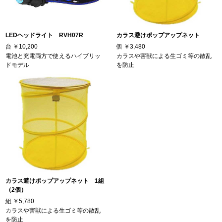
LEDヘッドライト RVH07R
カラス避けポップアップネット
台
￥10,200
個
￥3,480
電池と充電両方で使えるハイブリッ
カラスや害獣による生ゴミ等の散乱
ドモデル
を防止
カラス避けポップアップネット 1組
（2個）
組
￥5,780
カラスや害獣による生ゴミ等の散乱
を防止