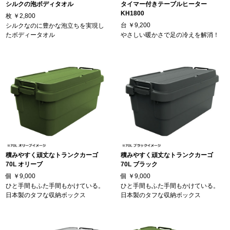
シルクの泡ボディタオル
タイマー付きテーブルヒーター
KH1800
枚
￥2,800
台
￥9,200
シルクなのに豊かな泡立ちを実現し
たボディータオル
やさしい暖かさで足の冷えを解消！
積みやすく頑丈なトランクカーゴ
積みやすく頑丈なトランクカーゴ
70L オリーブ
70L ブラック
個
￥9,000
個
￥9,000
ひと手間もふた手間もかけている。
ひと手間もふた手間もかけている。
日本製のタフな収納ボックス
日本製のタフな収納ボックス