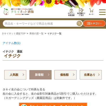
ログイン
申込番号で
カート
会員登録
ご注文
カテゴリ
タキイネット通販TOP
>
果樹の苗一覧
> イチジク一覧
アイテム数(1)
イチジク 通販
イチジク
人気順
新着順
価格順
在庫あり
タキイ友の会について特典を見る
友の会に入会すると、友の会割引対象商品が1割引でご購入いただけます。
（※ガーデニンググッズ（農園芸用品）は対象外です。）