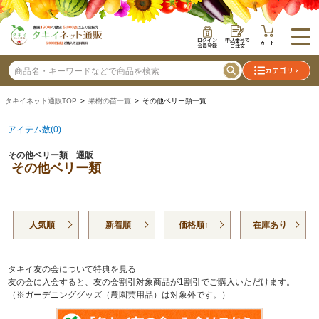
ログイン
申込番号で
カート
会員登録
ご注文
カテゴリ
タキイネット通販TOP
>
果樹の苗一覧
> その他ベリー類一覧
アイテム数(0)
その他ベリー類 通販
その他ベリー類
人気順
新着順
価格順↑
在庫あり
タキイ友の会について特典を見る
友の会に入会すると、友の会割引対象商品が1割引でご購入いただけます。
（※ガーデニンググッズ（農園芸用品）は対象外です。）