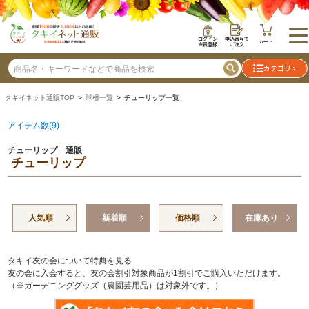
ログイン
申込番号で
カート
会員登録
ご注文
カテゴリ
タキイネット通販TOP
>
球根一覧
> チューリップ一覧
アイテム数(9)
チューリップ 通販
チューリップ
人気順
新着順
価格順
在庫あり
タキイ友の会について特典を見る
友の会に入会すると、友の会割引対象商品が1割引でご購入いただけます。
（※ガーデニンググッズ（農園芸用品）は対象外です。）