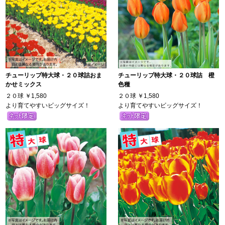
チューリップ特大球・２０球詰おま
チューリップ特大球・２０球詰 橙
かせミックス
色種
２０球
￥1,580
２０球
￥1,580
より育てやすいビッグサイズ！
より育てやすいビッグサイズ！