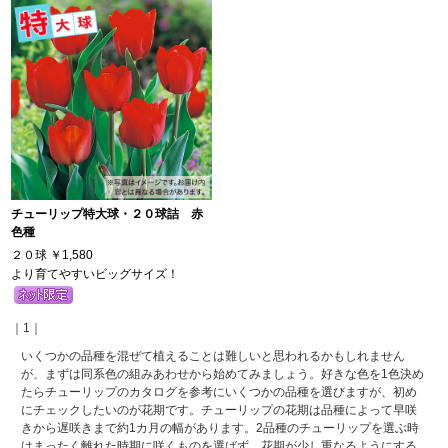
チューリップ特大球・２０球詰 赤
色種
２０球
￥1,580
より育てやすいビッグサイズ！
｜1｜
いくつかの品種を混ぜて植えることは難しいと思われるかもしれません
が、まずは同系色の組みあわせから始めてみましょう。好きな色を1色決め
たらチューリップのカタログを参考にいくつかの品種を選びますが、初め
にチェックしたいのが花期です。チューリップの花期は品種によって早咲
きから遅咲きまで約1カ月の幅があります。2品種のチューリップを選ぶ時
はまったく離れた時期に咲くものを選ばず、花期が少し重なるようにする