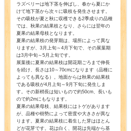
ラズベリーは地下茎を伸ばし、春から夏にか
けて地下茎から次々に吸枝を発生させます。
その吸枝が夏と秋に収穫できる2季成りの品種
では、秋果の結果枝となり、さらには翌年の
夏果の結果母枝となります。
夏果の結果枝の発芽期は、場所によって異な
りますが、3月上旬～4月下旬で、その展葉期
は3月中旬～5月上旬です。
展葉後に夏果の結果枝は開花期ごろまで伸長
を続け、長さは10～70cmになります（品種に
よっても異なる）。地面からは秋果の結果枝
である吸枝が4月上旬～9月下旬に発生しま
す。その新梢長は短いもので約50cm、長いも
ので約2mにもなります。
夏果の結果母枝、結果枝にはトゲがあります
が、品種や樹勢によって密度や大きさが異な
ります。夏果の結果枝に着生した芽はほとん
どが花芽です。花は白く、開花は先端から基