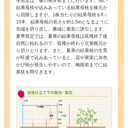
季剪定は、春の発芽前までに行います。弱い
結果母枝や込みあっている結果母枝を株元か
ら切除しますが、1株当たりの結果母枝を8～
10本、結果母枝の長さが約1.5mとなるように
先端を切り戻し、番線に垂直に誘引します。
夏季剪定では、夏果の結果母枝は収穫終了後
自然に枯れるので、収穫が終わり次第根元か
ら切りとります。また、夏果の結果枝の生育
が旺盛で込みあっていると、花や果実に灰色
かび病が発生しやすいので、梅雨前までに結
果枝を間引きます。