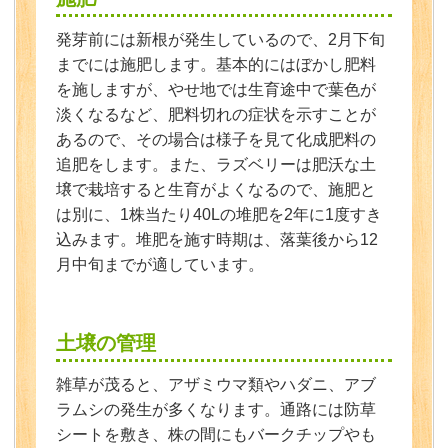
発芽前には新根が発生しているので、2月下旬
までには施肥します。基本的にはぼかし肥料
を施しますが、やせ地では生育途中で葉色が
淡くなるなど、肥料切れの症状を示すことが
あるので、その場合は様子を見て化成肥料の
追肥をします。また、ラズベリーは肥沃な土
壌で栽培すると生育がよくなるので、施肥と
は別に、1株当たり40Lの堆肥を2年に1度すき
込みます。堆肥を施す時期は、落葉後から12
月中旬までが適しています。
土壌の管理
雑草が茂ると、アザミウマ類やハダニ、アブ
ラムシの発生が多くなります。通路には防草
シートを敷き、株の間にもバークチップやも