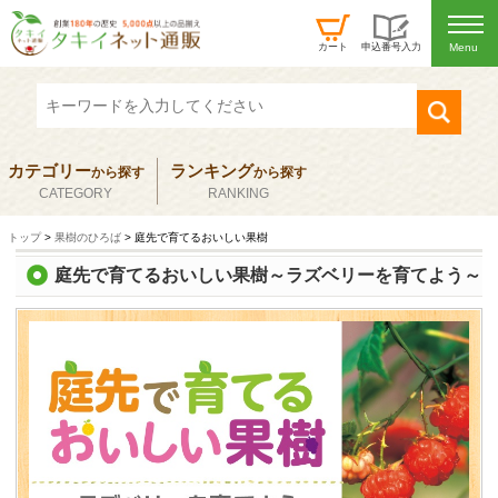
カート
申込番号入力
カテゴリー
ランキング
から
探す
から
探す
CATEGORY
RANKING
トップ
>
果樹のひろば
> 庭先で育てるおいしい果樹
庭先で育てるおいしい果樹～ラズベリーを育てよう～