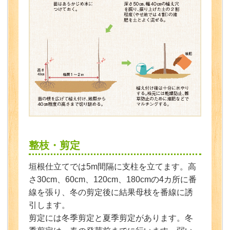
整枝・剪定
垣根仕立てでは5m間隔に支柱を立てます。高
さ30cm、60cm、120cm、180cmの4カ所に番
線を張り、冬の剪定後に結果母枝を番線に誘
引します。
剪定には冬季剪定と夏季剪定があります。冬