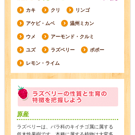
カキ
クリ
リンゴ
アケビ・ムベ
温州ミカン
ウメ
アーモンド・クルミ
ユズ
ラズベリー
ポポー
レモン・ライム
原産
ラズベリーは、バラ科のキイチゴ属に属する
低木性果樹です。本種に属する植物は大変多