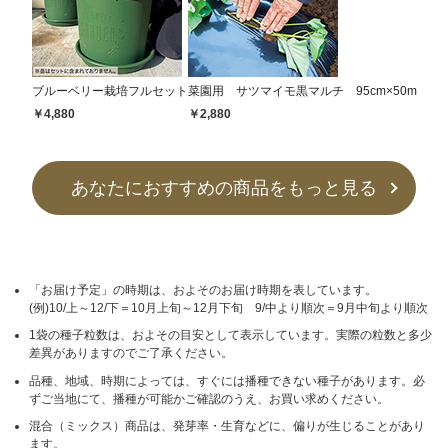
ブルーベリー栽培フルセット
菜園用 サツマイモ黒マルチ 95cm×50m
￥4,880
￥2,880
あなたにおすすめの商品をもっと見る
「お届け予定」の時期は、およそのお届け時期を表しています。
(例)10/上～12/下＝10月上旬～12月下旬 9/中より順次＝9月中旬より順次
1袋の種子粒数は、およその目安として表示しています。実際の粒数と多少
差異がありますのでご了承ください。
品種、地域、時期によっては、すぐには播種できない種子があります。必
ずご当地にて、播種が可能かご確認のうえ、お買い求めください。
混合（ミックス）商品は、発芽率・生育などに、偏りが生じることがあり
ます。