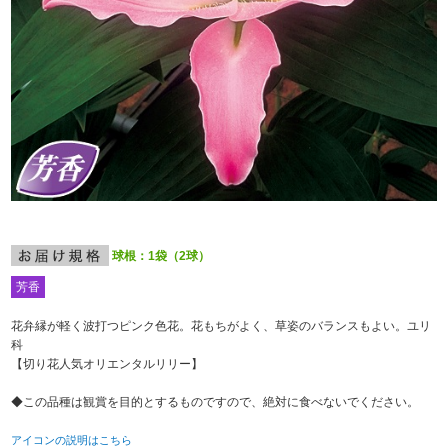
球根：1袋（2球）
芳香
花弁縁が軽く波打つピンク色花。花もちがよく、草姿のバランスもよい。ユリ
科
【切り花人気オリエンタルリリー】
◆この品種は観賞を目的とするものですので、絶対に食べないでください。
アイコンの説明はこちら