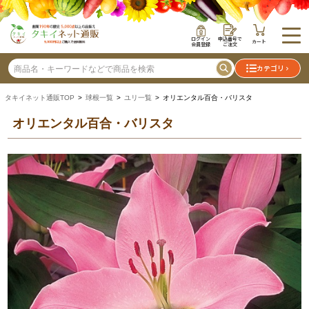
ログイン
申込番号で
カート
会員登録
ご注文
カテゴリ
タキイネット通販TOP
>
球根一覧
>
ユリ一覧
> オリエンタル百合・バリスタ
オリエンタル百合・バリスタ