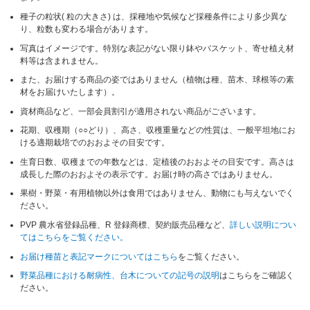
種子の粒状( 粒の大きさ) は、採種地や気候など採種条件により多少異な
り、粒数も変わる場合があります。
写真はイメージです。特別な表記がない限り鉢やバスケット、寄せ植え材
料等は含まれません。
また、お届けする商品の姿ではありません（植物は種、苗木、球根等の素
材をお届けいたします）。
資材商品など、一部会員割引が適用されない商品がございます。
花期、収穫期（○○どり）、高さ、収穫重量などの性質は、一般平坦地にお
ける適期栽培でのおおよその目安です。
生育日数、収穫までの年数などは、定植後のおおよその目安です。高さは
成長した際のおおよその表示です。お届け時の高さではありません。
果樹・野菜・有用植物以外は食用ではありません、動物にも与えないでく
ださい。
PVP 農水省登録品種、R 登録商標、契約販売品種など、
詳しい説明につい
てはこちらをご覧ください。
お届け種苗と表記マークについてはこちら
をご覧ください。
野菜品種における耐病性、台木についての記号の説明
はこちらをご確認く
ださい。