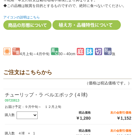
※花期・草丈の目安は栽培地域や環境により異なります。
◆この品種は観賞を目的とするものですので、絶対に食べないでください。
アイコンの説明はこちら
4月上旬～4月中旬
30～40cm
強
ご注文はこちらから
（価格は税込価格です。）
チューリップ・ラ ベルエポック (４球)
09720813
お届け予定：９月中旬～ １２月上旬
税込価格
友の会割引価格
購入数
￥1,280
￥1,152
税込価格
友の会割引価格
購入数 ４球 × 1