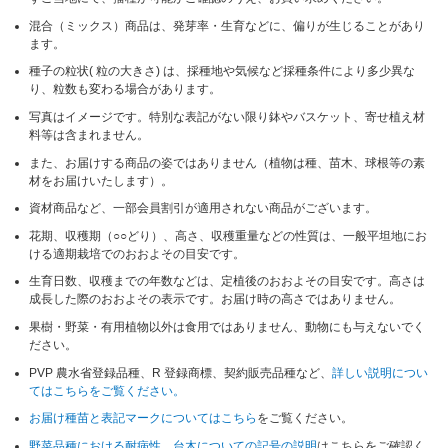
混合（ミックス）商品は、発芽率・生育などに、偏りが生じることがあり
ます。
種子の粒状( 粒の大きさ) は、採種地や気候など採種条件により多少異な
り、粒数も変わる場合があります。
写真はイメージです。特別な表記がない限り鉢やバスケット、寄せ植え材
料等は含まれません。
また、お届けする商品の姿ではありません（植物は種、苗木、球根等の素
材をお届けいたします）。
資材商品など、一部会員割引が適用されない商品がございます。
花期、収穫期（○○どり）、高さ、収穫重量などの性質は、一般平坦地にお
ける適期栽培でのおおよその目安です。
生育日数、収穫までの年数などは、定植後のおおよその目安です。高さは
成長した際のおおよその表示です。お届け時の高さではありません。
果樹・野菜・有用植物以外は食用ではありません、動物にも与えないでく
ださい。
PVP 農水省登録品種、R 登録商標、契約販売品種など、
詳しい説明につい
てはこちらをご覧ください。
お届け種苗と表記マークについてはこちら
をご覧ください。
野菜品種における耐病性、台木についての記号の説明
はこちらをご確認く