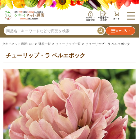
ログイン
申込番号で
カート
会員登録
ご注文
カテゴリ
タキイネット通販TOP
>
球根一覧
>
チューリップ一覧
> チューリップ・ラ ベルエポック
チューリップ・ラ ベルエポック