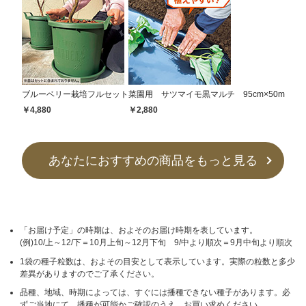
ブルーベリー栽培フルセット
菜園用 サツマイモ黒マルチ 95cm×50m
￥4,880
￥2,880
あなたにおすすめの商品をもっと見る
「お届け予定」の時期は、およそのお届け時期を表しています。
(例)10/上～12/下＝10月上旬～12月下旬 9/中より順次＝9月中旬より順次
1袋の種子粒数は、およその目安として表示しています。実際の粒数と多少
差異がありますのでご了承ください。
品種、地域、時期によっては、すぐには播種できない種子があります。必
ずご当地にて、播種が可能かご確認のうえ、お買い求めください。