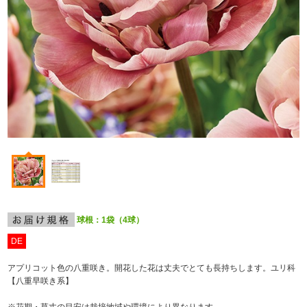
球根：1袋（4球）
DE
アプリコット色の八重咲き。開花した花は丈夫でとても長持ちします。ユリ科
【八重早咲き系】