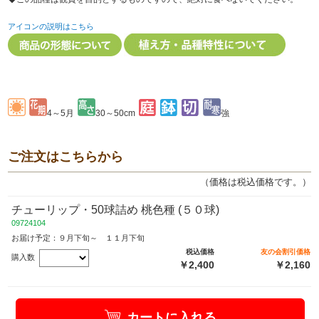
アイコンの説明はこちら
4～5月
30～50cm
強
ご注文はこちらから
（価格は税込価格です。）
チューリップ・50球詰め 桃色種 (５０球)
09724104
お届け予定：９月下旬～ １１月下旬
税込価格
友の会割引価格
購入数
￥2,400
￥2,160
カートに入れる