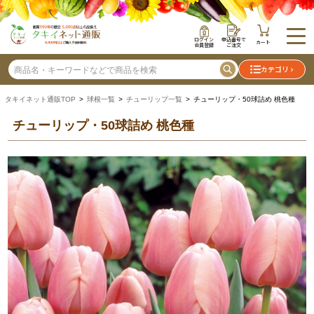
ログイン
申込番号で
カート
会員登録
ご注文
カテゴリ
タキイネット通販TOP
>
球根一覧
>
チューリップ一覧
> チューリップ・50球詰め 桃色種
チューリップ・50球詰め 桃色種