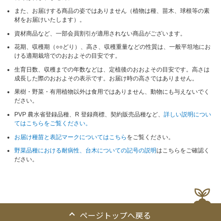
また、お届けする商品の姿ではありません（植物は種、苗木、球根等の素
材をお届けいたします）。
資材商品など、一部会員割引が適用されない商品がございます。
花期、収穫期（○○どり）、高さ、収穫重量などの性質は、一般平坦地にお
ける適期栽培でのおおよその目安です。
生育日数、収穫までの年数などは、定植後のおおよその目安です。高さは
成長した際のおおよその表示です。お届け時の高さではありません。
果樹・野菜・有用植物以外は食用ではありません、動物にも与えないでく
ださい。
PVP 農水省登録品種、R 登録商標、契約販売品種など、
詳しい説明につい
てはこちらをご覧ください。
お届け種苗と表記マークについてはこちら
をご覧ください。
野菜品種における耐病性、台木についての記号の説明
はこちらをご確認く
ださい。
ページトップへ戻る