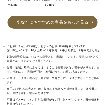
￥4,880
￥2,880
あなたにおすすめの商品をもっと見る
「お届け予定」の時期は、およそのお届け時期を表しています。
(例)10/上～12/下＝10月上旬～12月下旬 9/中より順次＝9月中旬より順次
1袋の種子粒数は、およその目安として表示しています。実際の粒数と多少
差異がありますのでご了承ください。
品種、地域、時期によっては、すぐには播種できない種子があります。必
ずご当地にて、播種が可能かご確認のうえ、お買い求めください。
混合（ミックス）商品は、発芽率・生育などに、偏りが生じることがあり
ます。
種子の粒状( 粒の大きさ) は、採種地や気候など採種条件により多少異な
り、粒数も変わる場合があります。
写真はイメージです。特別な表記がない限り鉢やバスケット、寄せ植え材
料等は含まれません。