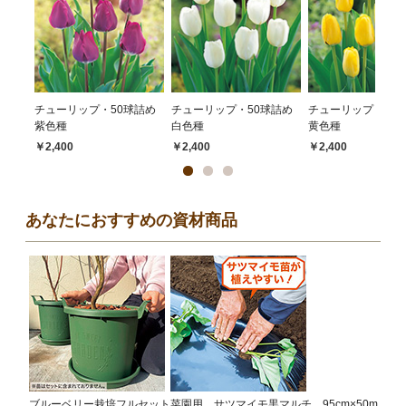
チューリップ・50球詰め
チューリップ・50球詰め
チューリップ・50
紫色種
白色種
黄色種
￥2,400
￥2,400
￥2,400
あなたにおすすめの資材商品
ブルーベリー栽培フルセット
菜園用 サツマイモ黒マルチ 95cm×50m