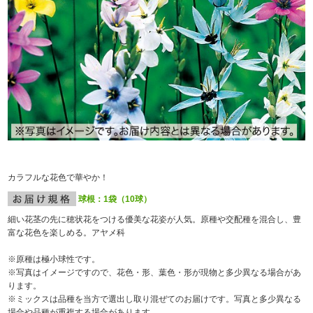
カラフルな花色で華やか！
球根：1袋（10球）
細い花茎の先に穂状花をつける優美な花姿が人気。原種や交配種を混合し、豊
富な花色を楽しめる。アヤメ科
※原種は極小球性です。
※写真はイメージですので、花色・形、葉色・形が現物と多少異なる場合があ
ります。
※ミックスは品種を当方で選出し取り混ぜてのお届けです。写真と多少異なる
場合や品種が重複する場合があります。