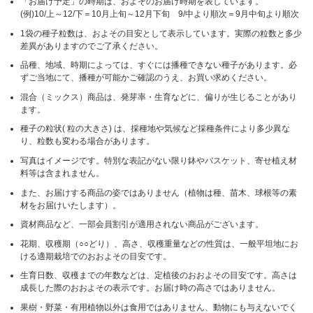
「お届け予定」の時期は、およそのお届け時期を表しています。
(例)10/上～12/下＝10月上旬～12月下旬 9/中より順次＝9月中旬より順次
1袋の種子粒数は、およその目安として表示しています。実際の粒数と多少
差異がありますのでご了承ください。
品種、地域、時期によっては、すぐには播種できない種子があります。必
ずご当地にて、播種が可能かご確認のうえ、お買い求めください。
混合（ミックス）商品は、発芽率・生育などに、偏りが生じることがあり
ます。
種子の粒状( 粒の大きさ) は、採種地や気候など採種条件により多少異な
り、粒数も変わる場合があります。
写真はイメージです。特別な表記がない限り鉢やバスケット、寄せ植え材
料等は含まれません。
また、お届けする商品の姿ではありません（植物は種、苗木、球根等の素
材をお届けいたします）。
資材商品など、一部会員割引が適用されない商品がございます。
花期、収穫期（○○どり）、高さ、収穫重量などの性質は、一般平坦地にお
ける適期栽培でのおおよその目安です。
生育日数、収穫までの年数などは、定植後のおおよその目安です。高さは
成長した際のおおよその表示です。お届け時の高さではありません。
果樹・野菜・有用植物以外は食用ではありません、動物にも与えないでく