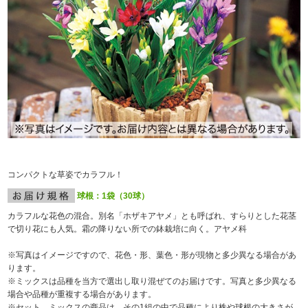
コンパクトな草姿でカラフル！
球根：1袋（30球）
カラフルな花色の混合。別名「ホザキアヤメ」とも呼ばれ、すらりとした花茎
で切り花にも人気。霜の降りない所での鉢栽培に向く。アヤメ科
※写真はイメージですので、花色・形、葉色・形が現物と多少異なる場合があ
ります。
※ミックスは品種を当方で選出し取り混ぜてのお届けです。写真と多少異なる
場合や品種が重複する場合があります。
※セット、ミックスの商品は、その1組の中で品種により株や球根の大きさが