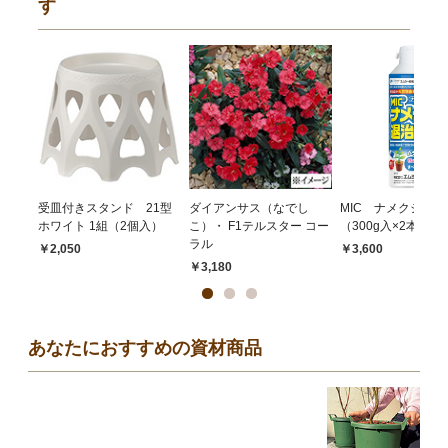
す
受皿付きスタンド 21型
ダイアンサス（なでし
MIC ナメクジ退治
ホワイト 1組（2個入）
こ）・ F1テルスター コー
（300g入×2本）
ラル
￥2,050
￥3,600
￥3,180
あなたにおすすめの資材商品