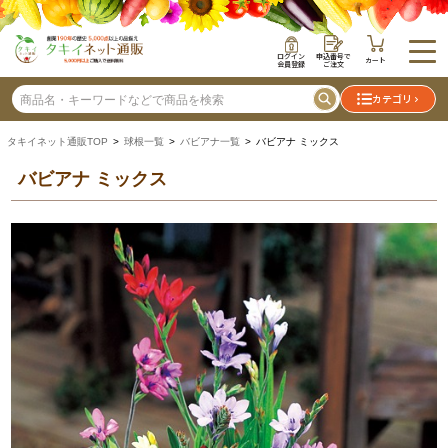
ログイン
申込番号で
カート
会員登録
ご注文
カテゴリ
タキイネット通販TOP
>
球根一覧
>
バビアナ一覧
> バビアナ ミックス
バビアナ ミックス