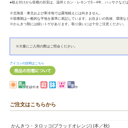
●植え付けから収穫の目安は、温州ミカン・レモンで3～4年、ハッサクなどは
※北海道・東北および寒冷地では露地植えには向きません。
※収穫期は一般的な平地を基準に表記しています。お住まいの気候、環境な
※かんきつ類には鋭いトゲがあります。取り扱いには十分ご注意ください。
※大量にご入用の際はご照会ください。
アイコンの説明はこちら
常緑中木
中
ご注文はこちらから
かんきつ・タロッコ(ブラッドオレンジ) (本／秋)