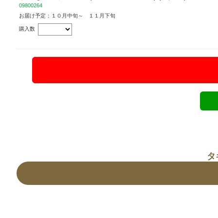
09800264
お届け予定：１０月中旬～ １１月下旬
購入数
タ