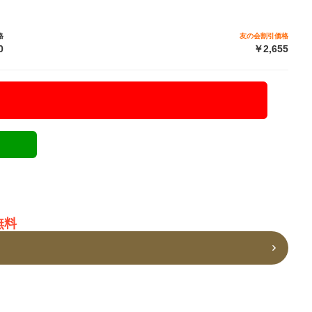
格
友の会割引価格
0
￥2,655
無料