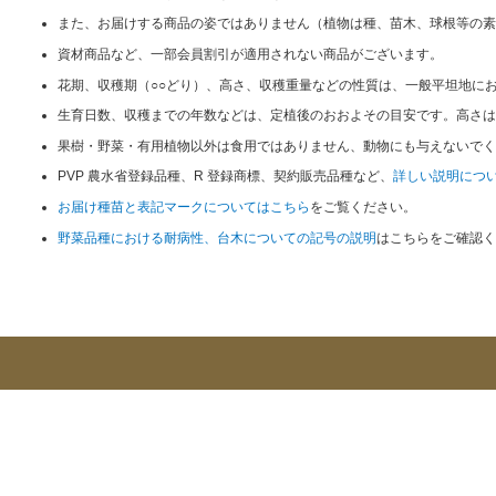
また、お届けする商品の姿ではありません（植物は種、苗木、球根等の素
資材商品など、一部会員割引が適用されない商品がございます。
花期、収穫期（○○どり）、高さ、収穫重量などの性質は、一般平坦地に
生育日数、収穫までの年数などは、定植後のおおよその目安です。高さは
果樹・野菜・有用植物以外は食用ではありません、動物にも与えないでく
PVP 農水省登録品種、R 登録商標、契約販売品種など、
詳しい説明につ
お届け種苗と表記マークについてはこちら
をご覧ください。
野菜品種における耐病性、台木についての記号の説明
はこちらをご確認く