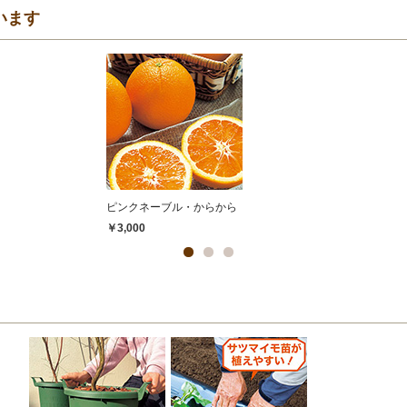
います
ピンクネーブル・からから
￥3,000