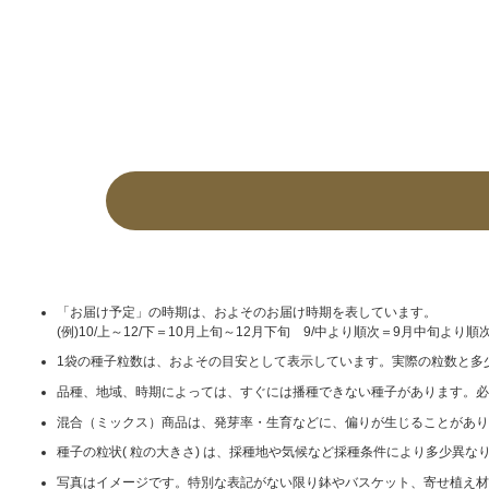
「お届け予定」の時期は、およそのお届け時期を表しています。
(例)10/上～12/下＝10月上旬～12月下旬 9/中より順次＝9月中旬より順
1袋の種子粒数は、およその目安として表示しています。実際の粒数と多
品種、地域、時期によっては、すぐには播種できない種子があります。必
混合（ミックス）商品は、発芽率・生育などに、偏りが生じることがあり
種子の粒状( 粒の大きさ) は、採種地や気候など採種条件により多少異
写真はイメージです。特別な表記がない限り鉢やバスケット、寄せ植え材