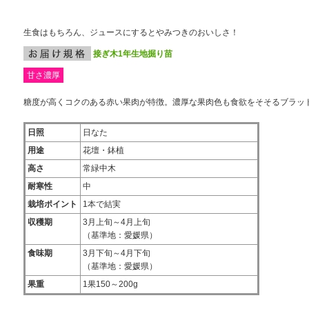
生食はもちろん、ジュースにするとやみつきのおいしさ！
接ぎ木1年生地掘り苗
甘さ濃厚
糖度が高くコクのある赤い果肉が特徴。濃厚な果肉色も食欲をそそるブラッ
日照
日なた
用途
花壇・鉢植
高さ
常緑中木
耐寒性
中
栽培ポイント
1本で結実
収穫期
3月上旬～4月上旬
（基準地：愛媛県）
食味期
3月下旬～4月下旬
（基準地：愛媛県）
果重
1果150～200g