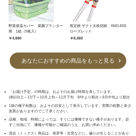
野菜保温カバー 菜園プランター
剪定鋏 ザクト太枝切鋏 ANG-650
用 1組（5枚入）
ローズレッド
￥4,980
￥8,480
あなたにおすすめの商品をもっと見る
「お届け予定」の時期は、およそのお届け時期を表しています。
(例)10/上～12/下＝10月上旬～12月下旬 9/中より順次＝9月中旬より順次
1袋の種子粒数は、およその目安として表示しています。実際の粒数と多少
差異がありますのでご了承ください。
品種、地域、時期によっては、すぐには播種できない種子があります。必
ずご当地にて、播種が可能かご確認のうえ、お買い求めください。
混合（ミックス）商品は、発芽率・生育などに、偏りが生じることがあり