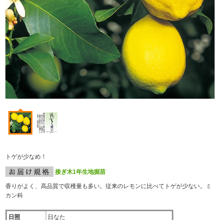
トゲが少なめ！
接ぎ木1年生地掘苗
香りがよく、高品質で収穫量も多い。従来のレモンに比べてトゲが少ない。ミ
カン科
日照
日なた