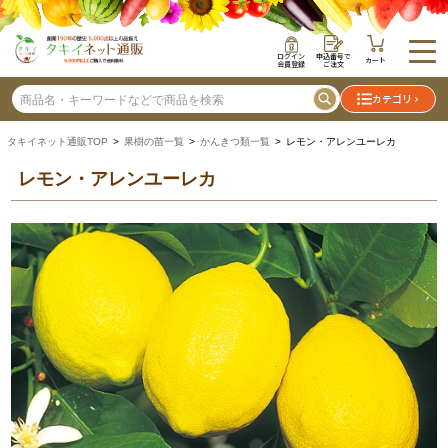
ログイン
申込番号で
カート
会員登録
ご注文
カテゴリ
タキイネット通販TOP
>
果樹の苗一覧
>
かんきつ類一覧
> レモン・アレンユーレカ
レモン・アレンユーレカ