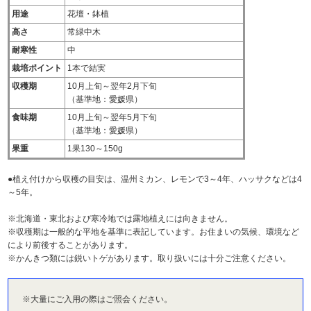
用途
花壇・鉢植
高さ
常緑中木
耐寒性
中
栽培ポイント
1本で結実
収穫期
10月上旬～翌年2月下旬
（基準地：愛媛県）
食味期
10月上旬～翌年5月下旬
（基準地：愛媛県）
果重
1果130～150g
●植え付けから収穫の目安は、温州ミカン、レモンで3～4年、ハッサクなどは4
～5年。
※北海道・東北および寒冷地では露地植えには向きません。
※収穫期は一般的な平地を基準に表記しています。お住まいの気候、環境など
により前後することがあります。
※かんきつ類には鋭いトゲがあります。取り扱いには十分ご注意ください。
※大量にご入用の際はご照会ください。