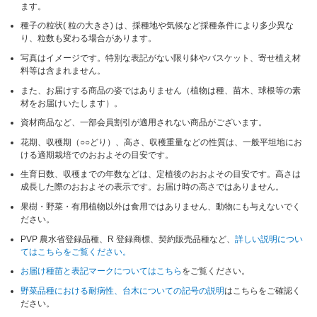
ます。
種子の粒状( 粒の大きさ) は、採種地や気候など採種条件により多少異な
り、粒数も変わる場合があります。
写真はイメージです。特別な表記がない限り鉢やバスケット、寄せ植え材
料等は含まれません。
また、お届けする商品の姿ではありません（植物は種、苗木、球根等の素
材をお届けいたします）。
資材商品など、一部会員割引が適用されない商品がございます。
花期、収穫期（○○どり）、高さ、収穫重量などの性質は、一般平坦地にお
ける適期栽培でのおおよその目安です。
生育日数、収穫までの年数などは、定植後のおおよその目安です。高さは
成長した際のおおよその表示です。お届け時の高さではありません。
果樹・野菜・有用植物以外は食用ではありません、動物にも与えないでく
ださい。
PVP 農水省登録品種、R 登録商標、契約販売品種など、
詳しい説明につい
てはこちらをご覧ください。
お届け種苗と表記マークについてはこちら
をご覧ください。
野菜品種における耐病性、台木についての記号の説明
はこちらをご確認く
ださい。