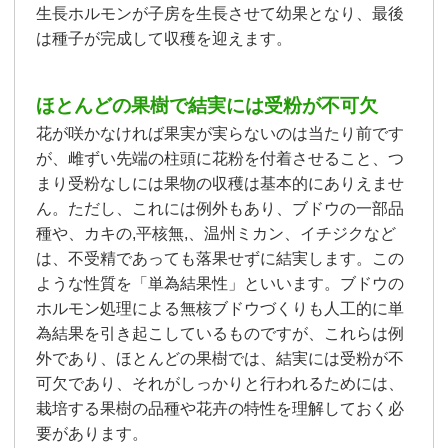
生長ホルモンが子房を生長させて幼果となり、最後
は種子が完成して収穫を迎えます。
ほとんどの果樹で結実には受粉が不可欠
花が咲かなければ果実が実らないのは当たり前です
が、雌ずい先端の柱頭に花粉を付着させること、つ
まり受粉なしには果物の収穫は基本的にありえませ
ん。ただし、これには例外もあり、ブドウの一部品
種や、カキの,平核無,、温州ミカン、イチジクなど
は、不受精であっても落果せずに結実します。この
ような性質を「単為結果性」といいます。ブドウの
ホルモン処理による無核ブドウづくりも人工的に単
為結果を引き起こしているものですが、これらは例
外であり、ほとんどの果樹では、結実には受粉が不
可欠であり、それがしっかりと行われるためには、
栽培する果樹の品種や花卉の特性を理解しておく必
要があります。