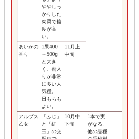
ややしっ
かりした
肉質で糖
度が高
い。
あいかの
1果400
11月上
香り
～500g
中旬
と大き
く、蜜入
りが非常
に多い人
気種。
日もちも
よい。
アルプス
「ふじ」
10月中
1本で実
乙女
と「紅
下旬
がなる。
玉」の交
他の品種
配種で、
の受粉樹