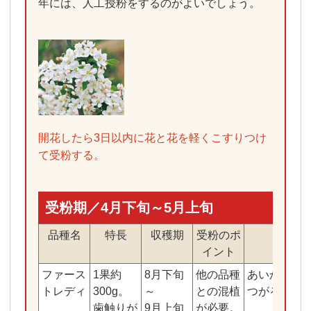
年には、人工授粉をするのがよいでしょう。
開花したら3日以内に花と花を軽くこすりつけ
て受粉する。
受粉期／4月下旬～5月上旬
品種名
特長
収穫期
受粉のポ
適し
イント
ファース
1果約
8月下旬
他の品種
あいかの香
トレディ
300g。
～
との混植
つがる姫
歯触りが
9月上旬
が必要。