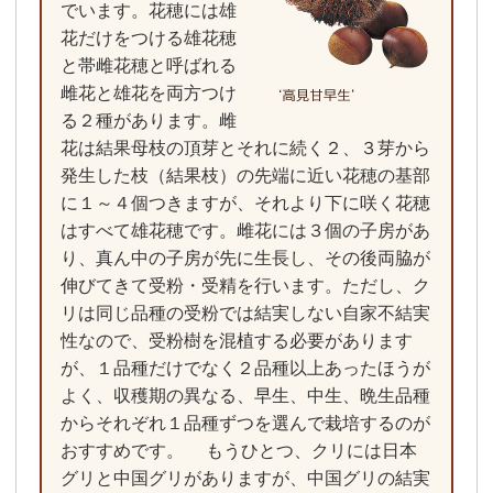
でいます。花穂には雄
花だけをつける雄花穂
と帯雌花穂と呼ばれる
雌花と雄花を両方つけ
る２種があります。雌
花は結果母枝の頂芽とそれに続く２、３芽から
発生した枝（結果枝）の先端に近い花穂の基部
に１～４個つきますが、それより下に咲く花穂
はすべて雄花穂です。雌花には３個の子房があ
り、真ん中の子房が先に生長し、その後両脇が
伸びてきて受粉・受精を行います。ただし、ク
リは同じ品種の受粉では結実しない自家不結実
性なので、受粉樹を混植する必要があります
が、１品種だけでなく２品種以上あったほうが
よく、収穫期の異なる、早生、中生、晩生品種
からそれぞれ１品種ずつを選んで栽培するのが
おすすめです。 もうひとつ、クリには日本
グリと中国グリがありますが、中国グリの結実