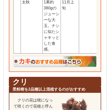
太秋
1果約
11月上
正月
380gの
旬
ジューシ
ーな大
玉。ナシ
に似たシ
ャキッと
した食
感。
クリ
受粉樹を2品種以上混植するのがおすすめ
クリの花は穂になっ
て咲くので花穂と呼ん