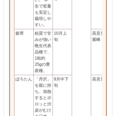
生で収量
も安定し
栽培しや
すい。
銀寄
粘質で甘
10月上
高見甘早生
みが強い
旬
紫峰
晩生代表
品種で、
1粒約
25gの豊
産種。
ぽろたん
「丹沢」
9月中下
高見甘早生
を親に持
旬
ち、加熱
するとポ
ロッと渋
皮がむけ