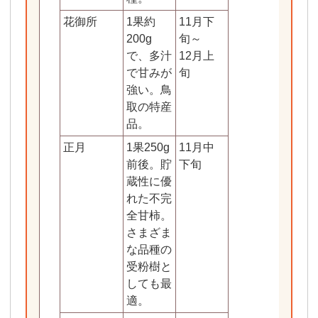
花御所
1果約
11月下
200g
旬～
で、多汁
12月上
で甘みが
旬
強い。鳥
取の特産
品。
正月
1果250g
11月中
禅寺
前後。貯
下旬
蔵性に優
れた不完
全甘柿。
さまざま
な品種の
受粉樹と
しても最
適。