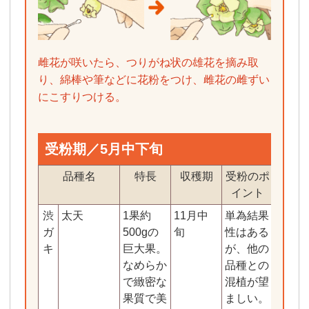
雌花が咲いたら、つりがね状の雄花を摘み取
り、綿棒や筆などに花粉をつけ、雌花の雌ずい
にこすりつける。
受粉期／5月中下旬
品種名
特長
収穫期
受粉のポ
適
イント
渋
太天
1果約
11月中
単為結果
正月
ガ
500gの
旬
性はある
禅寺
キ
巨大果。
が、他の
なめらか
品種との
で緻密な
混植が望
果質で美
ましい。