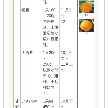
味。
愛宕
1果180
11月中
～200g
旬～
で長楔
12月
形。土壌
適応性が
広い豊産
種。
大西条
1果200
10月中
～
旬～
250g。
11月上
脱渋が簡
旬
単で、醂
柿、干し
柿に向
く。
甘
いさはや
1果約
10月下
ガ
450gの
旬