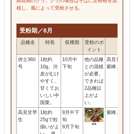
開花期のクリ。クリの場合はそばに受粉樹を混
植し、風によって受粉させる。
受粉期／6月
品種名
特長
収穫期
受粉のポ
適し
イント
傍士360
1粒約
10月中
他の品種
高見甘早生
号
10g。渋
下旬
との混植
紫峰、銀寄
皮がむけ
が必要。
やすく、
できれば
甘くてお
2品種以
いしい中
上がよ
国栗。
い。
高見甘早
1粒約
9月中下
紫峰、銀寄
生
25gで粒
旬
揃いがよ
9月下旬
い。 早
～