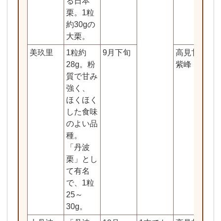
る日本
栗。1粒
約30gの
大栗。
美玖里
1粒約
9月下旬
高見甘早生
28g。粉
紫峰
質で甘み
強く、
ほくほく
した食味
のよい品
種。
「丹波
栗」とし
て有名
で、1粒
25～
30g。