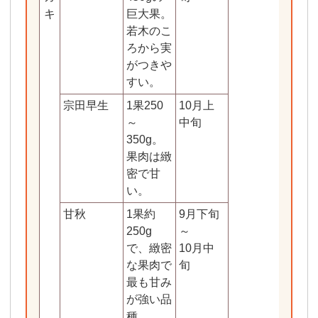
キ
巨大果。
若木のこ
ろから実
がつきや
すい。
宗田早生
1果250
10月上
～
中旬
350g。
果肉は緻
密で甘
い。
甘秋
1果約
9月下旬
250g
～
で、緻密
10月中
な果肉で
旬
最も甘み
が強い品
種。