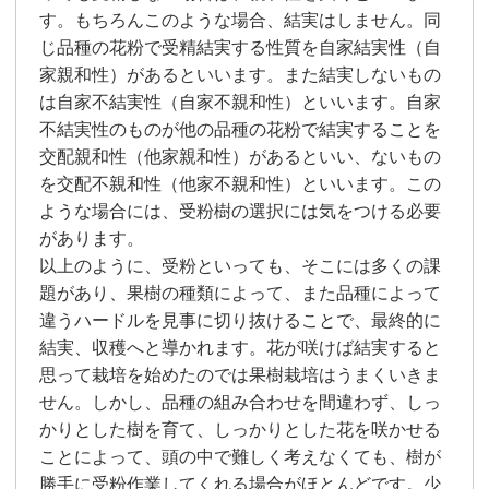
す。もちろんこのような場合、結実はしません。同
じ品種の花粉で受精結実する性質を自家結実性（自
家親和性）があるといいます。また結実しないもの
は自家不結実性（自家不親和性）といいます。自家
不結実性のものが他の品種の花粉で結実することを
交配親和性（他家親和性）があるといい、ないもの
を交配不親和性（他家不親和性）といいます。この
ような場合には、受粉樹の選択には気をつける必要
があります。
以上のように、受粉といっても、そこには多くの課
題があり、果樹の種類によって、また品種によって
違うハードルを見事に切り抜けることで、最終的に
結実、収穫へと導かれます。花が咲けば結実すると
思って栽培を始めたのでは果樹栽培はうまくいきま
せん。しかし、品種の組み合わせを間違わず、しっ
かりとした樹を育て、しっかりとした花を咲かせる
ことによって、頭の中で難しく考えなくても、樹が
勝手に受粉作業してくれる場合がほとんどです。少