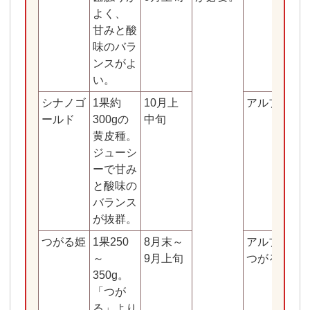
よく、
甘みと酸
味のバラ
ンスがよ
い。
シナノゴ
1果約
10月上
アルプス乙
ールド
300gの
中旬
黄皮種。
ジューシ
ーで甘み
と酸味の
バランス
が抜群。
つがる姫
1果250
8月末～
アルプス乙
～
9月上旬
つがる姫
350g。
「つが
る」より