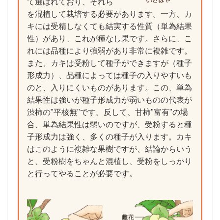
て選ばれており、それら
を混植して栽培する必要があります。一方、カ
キには受精しなくても結実する性質（単為結果
性）があり、これが種なし果です。さらに、こ
れには品種により強弱があり非常に複雑です。
また、カキは受粉して種子ができますが（種子
形成力）、品種によっては種子の入りやすいも
のと、入りにくいものがあります。この、単為
結果性は強いが種子形成力が弱いものの代表が
渋柿の"平核無"です。反して、甘柿"富有"の場
合、単為結果性は弱いのですが、受粉すると種
子形成力は強く、多くの種子が入ります。カキ
はこのように複雑な果樹ですが、結論からいう
と、受粉樹をちゃんと混植し、受粉をしっかり
と行ってやることが必要です。