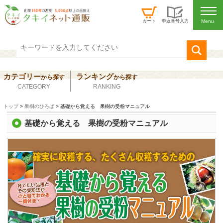
カート
申込番号入力
カテゴリー
ランキング
から
探す
から
探す
CATEGORY
RANKING
トップ
>
果樹のひろば
> 基礎から覚える 果樹の受粉マニュアル
基礎から覚える 果樹の受粉マニュアル