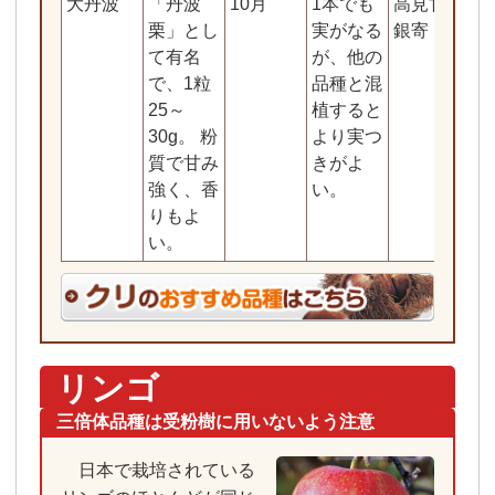
大丹波
「丹波
10月
1本でも
高見甘早生
栗」とし
実がなる
銀寄
て有名
が、他の
で、1粒
品種と混
25～
植すると
30g。 粉
より実つ
質で甘み
きがよ
強く、香
い。
りもよ
い。
リンゴ
三倍体品種は受粉樹に用いないよう注意
日本で栽培されている