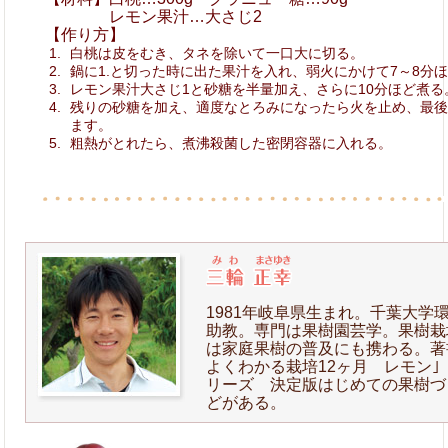
レモン果汁…大さじ2
【作り方】
白桃は皮をむき、タネを除いて一口大に切る。
鍋に1.と切った時に出た果汁を入れ、弱火にかけて7～8分
レモン果汁大さじ1と砂糖を半量加え、さらに10分ほど煮る
残りの砂糖を加え、適度なとろみになったら火を止め、最
ます。
粗熱がとれたら、煮沸殺菌した密閉容器に入れる。
1981年岐阜県生まれ。千葉大
助教。専門は果樹園芸学。果樹栽
は家庭果樹の普及にも携わる。著
よくわかる栽培12ヶ月 レモン｣
リーズ 決定版はじめての果樹づ
どがある。