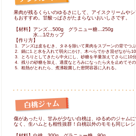
果肉が残るくらいのゆるさにして、アイスクリームやシ
もおすすめ。甘酸っぱさがたまらないおいしさです。
【材料】アンズ…500g グラニュー糖…250g
水…1/2カップ
【作り方】
アンズは皮をむき、タネを除いて果肉をスプーンの背でつ
鍋に1.と水を入れて弱火にかけ、木べらでかき混ぜながら1
とろりとしてきたら中火にし、砂糖を半量加えてさらに10
残りの砂糖を加え、適度なとろみになったら火を止めてそ
粗熱がとれたら、煮沸殺菌した密閉容器に入れる。
傷があったり、甘みが少ない白桃は、ゆるめのジャムに
なく、生ハムとも相性抜群！白桃以外のモモも同じレシ
【材料】白桃…300g グラニュー糖…90g