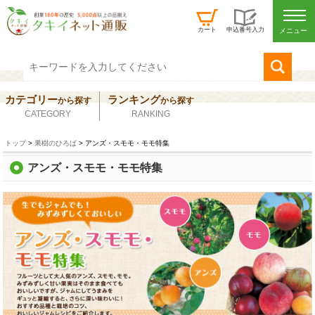
カート
申込番号入力
カテゴリー
ランキング
から
探す
から
探す
CATEGORY
RANKING
トップ
>
果樹のひろば
> アンズ・スモモ・モモ特集
アンズ・スモモ・モモ特集