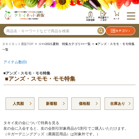
ログイン
申込番号で
カート
会員登録
ご注文
カテゴリ
タキイネット通販TOP
> ☆<<2021夏秋 特集カテゴリ>>一覧 > ■アンズ・スモモ・モモ特集
一覧
アイテム数(0)
■アンズ・スモモ・モモ特集
■アンズ・スモモ・モモ特集
人気順
新着順
価格順
在庫あり
タキイ友の会について特典を見る
友の会に入会すると、友の会割引対象商品が1割引でご購入いただけます。
（※ガーデニンググッズ（農園芸用品）は対象外です。）