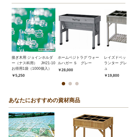
接ぎ木用 ジョインホルダ
ホームベジトラグ ウォー
レイズドベッド ハ
ー（ナス科用） JH21-10
ルハガー Ｓ グレー
ランター グレイウ
お得用1袋（1000個入）
ュ
￥28,000
￥5,250
￥19,800
あなたにおすすめの資材商品