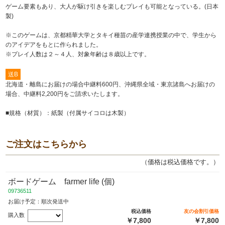
ゲーム要素もあり、大人が駆け引きを楽しむプレイも可能となっている。(日本
製)
※このゲームは、京都精華大学とタキイ種苗の産学連携授業の中で、学生から
のアイデアをもとに作られました。
※プレイ人数は２～４人、対象年齢は８歳以上です。
送B
北海道・離島にお届けの場合中継料600円、沖縄県全域・東京諸島へお届けの
場合、中継料2,200円をご請求いたします。
■規格（材質）：紙製（付属サイコロは木製）
ご注文はこちらから
（価格は税込価格です。）
ボードゲーム farmer life (個)
09736511
お届け予定：順次発送中
税込価格
友の会割引価格
購入数
￥7,800
￥7,800