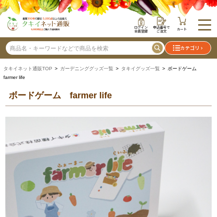
ログイン
申込番号で
カート
会員登録
ご注文
カテゴリ
タキイネット通販TOP
>
ガーデニンググッズ一覧
>
タキイグッズ一覧
> ボードゲーム
farmer life
ボードゲーム farmer life