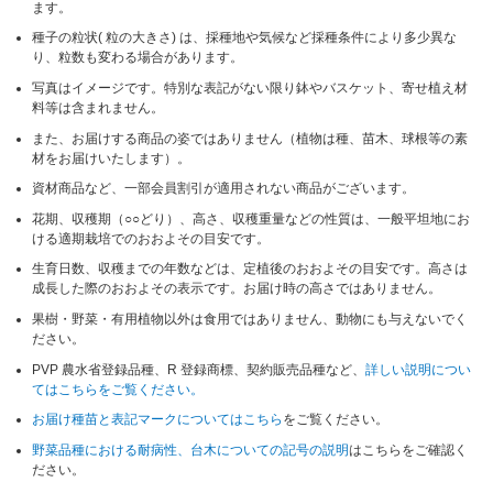
ます。
種子の粒状( 粒の大きさ) は、採種地や気候など採種条件により多少異な
り、粒数も変わる場合があります。
写真はイメージです。特別な表記がない限り鉢やバスケット、寄せ植え材
料等は含まれません。
また、お届けする商品の姿ではありません（植物は種、苗木、球根等の素
材をお届けいたします）。
資材商品など、一部会員割引が適用されない商品がございます。
花期、収穫期（○○どり）、高さ、収穫重量などの性質は、一般平坦地にお
ける適期栽培でのおおよその目安です。
生育日数、収穫までの年数などは、定植後のおおよその目安です。高さは
成長した際のおおよその表示です。お届け時の高さではありません。
果樹・野菜・有用植物以外は食用ではありません、動物にも与えないでく
ださい。
PVP 農水省登録品種、R 登録商標、契約販売品種など、
詳しい説明につい
てはこちらをご覧ください。
お届け種苗と表記マークについてはこちら
をご覧ください。
野菜品種における耐病性、台木についての記号の説明
はこちらをご確認く
ださい。