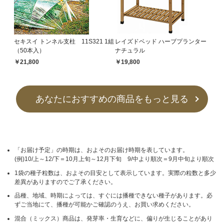
セキスイ トンネル支柱 11S321 1組
レイズドベッド ハーブプランター
（50本入）
ナチュラル
￥21,800
￥19,800
あなたにおすすめの商品をもっと見る
「お届け予定」の時期は、およそのお届け時期を表しています。
(例)10/上～12/下＝10月上旬～12月下旬 9/中より順次＝9月中旬より順次
1袋の種子粒数は、およその目安として表示しています。実際の粒数と多少
差異がありますのでご了承ください。
品種、地域、時期によっては、すぐには播種できない種子があります。必
ずご当地にて、播種が可能かご確認のうえ、お買い求めください。
混合（ミックス）商品は、発芽率・生育などに、偏りが生じることがあり