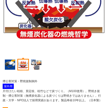
煙公害対策・野焼規制例外
屋外用
片付けたい枯枝、剪定枝、枯竹などで炭づくり。（M100使用）。野焼き規
制・煙公害対策（無煙炭化器による炭づくりは野焼きではありません）。行
政・大学・NPO法人で採用実績があります。製品寿命10年以上。（日本製）