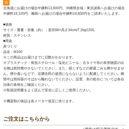
送
北海道にお届けの場合中継料13,600円、沖縄県全域・東京諸島へお届けの場合
中継料16,320円、離島へお届けの場合中継料19,800円をご請求いたします。
■規格
サイズ・重量・容量（約）：直径98×高さ34cm/7.2kg/150L
材質：ステンレス
■用途
炭づくり
品名：M100
※この商品はお届けまでに日数がかかります。
※プラスチック・発泡スチロール・塩化ビニール・古タイヤ等の有害物質の出
る物は絶対燃やさないでください。また、紙くずなどの家庭ごみも燃やせませ
ん。煙や臭いなどで、近隣住民の迷惑にならないように配慮してください。燃
焼中は焼却器のそばから離れないでください。設置、灰の処分については各自
治体の条例をご確認ください。
※取扱説明書をよく読んで安全に正しくご使用ください。
※機器類の保証は各メーカー規定に依ります。
ご注文はこちらから