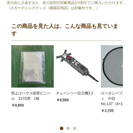
友の会に入会すると、友の会割引対象商品が1割引でご購入いただけます。
（※ガーデニンググッズ（農園芸用品）は対象外です。）
この商品を見た人は、こんな商品も見ていま
す
雨よけハウス張替ビニー
チェーンソー目立機3.2
ロータシーブ用 替
ル 2270用 1枚
ミ 中目
￥8,980
No.137（8×16mm
￥9,800
￥3,700