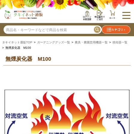
ログイン
申込番号で
カート
会員登録
ご注文
カテゴリ
タキイネット通販TOP
>
ガーデニンググッズ一覧
>
農具・農園芸用機器一覧
>
焼却器一覧
> 無煙炭化器 M100
無煙炭化器 M100