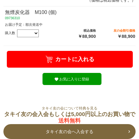
（価格は税込価格です。）
無煙炭化器 M100 (個)
09736310
お届け予定：順次発送中
税込価格
友の会割引価格
購入数
￥88,900
￥88,900
カートに入れる
お気に入りに登録
タキイ友の会について特典を見る
タキイ友の会入会もしくは5,000円以上のお買い物で
送料無料
タキイ友の会へ入会する