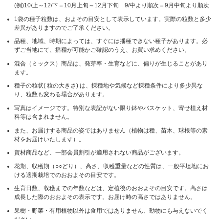
(例)10/上～12/下＝10月上旬～12月下旬 9/中より順次＝9月中旬より順次
1袋の種子粒数は、およその目安として表示しています。実際の粒数と多少
差異がありますのでご了承ください。
品種、地域、時期によっては、すぐには播種できない種子があります。必
ずご当地にて、播種が可能かご確認のうえ、お買い求めください。
混合（ミックス）商品は、発芽率・生育などに、偏りが生じることがあり
ます。
種子の粒状( 粒の大きさ) は、採種地や気候など採種条件により多少異な
り、粒数も変わる場合があります。
写真はイメージです。特別な表記がない限り鉢やバスケット、寄せ植え材
料等は含まれません。
また、お届けする商品の姿ではありません（植物は種、苗木、球根等の素
材をお届けいたします）。
資材商品など、一部会員割引が適用されない商品がございます。
花期、収穫期（○○どり）、高さ、収穫重量などの性質は、一般平坦地にお
ける適期栽培でのおおよその目安です。
生育日数、収穫までの年数などは、定植後のおおよその目安です。高さは
成長した際のおおよその表示です。お届け時の高さではありません。
果樹・野菜・有用植物以外は食用ではありません、動物にも与えないでく