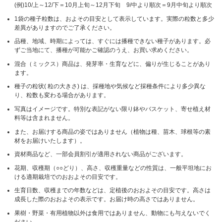
(例)10/上～12/下＝10月上旬～12月下旬 9/中より順次＝9月中旬より順次
1袋の種子粒数は、およその目安として表示しています。実際の粒数と多少
差異がありますのでご了承ください。
品種、地域、時期によっては、すぐには播種できない種子があります。必
ずご当地にて、播種が可能かご確認のうえ、お買い求めください。
混合（ミックス）商品は、発芽率・生育などに、偏りが生じることがあり
ます。
種子の粒状( 粒の大きさ) は、採種地や気候など採種条件により多少異な
り、粒数も変わる場合があります。
写真はイメージです。特別な表記がない限り鉢やバスケット、寄せ植え材
料等は含まれません。
また、お届けする商品の姿ではありません（植物は種、苗木、球根等の素
材をお届けいたします）。
資材商品など、一部会員割引が適用されない商品がございます。
花期、収穫期（○○どり）、高さ、収穫重量などの性質は、一般平坦地にお
ける適期栽培でのおおよその目安です。
生育日数、収穫までの年数などは、定植後のおおよその目安です。高さは
成長した際のおおよその表示です。お届け時の高さではありません。
果樹・野菜・有用植物以外は食用ではありません、動物にも与えないでく