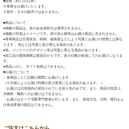
■規格：約1.1㎏(2房）
※青果をお届けいたします。
※苗木・タネの販売ではありません。
■商品について
●掲載の商品は、友の会会員割引は適用されません。
●掲載の写真はイメージです。器や添え物等はお届け商品に含まれません。
●青果商品は生育状況、時期、個体差などにより写真とお届けの状態とは異な
ります 。色などは写真と多少異なる場合があります。
●箱、パッケージのデザイン等は写真と異なる場合があります。
●加工品の賞味期限は製造日からです。多少日数が経過してのお届けになりま
す。
●商品にのし、ギフト包装はできません。
■お届けについて
・各商品ごとに記載の期間にお届けします。
（※天候によりお届け時期が多少変更になる場合があります。 ）
・お届けは日本国内の居住されている送り先のみです。また、商品の性質上、
沖縄県・離島へのお届けはできません。
・お届けはすべて宅配専門業者が行います。また、発送方法、日時、曜日およ
び発送業者の指定はできません。
ご注文はこちらから