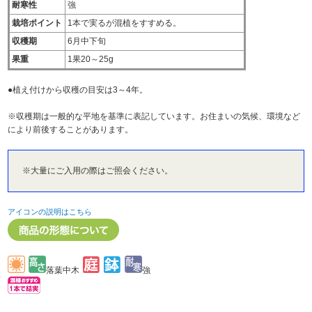
耐寒性
強
栽培ポイント
1本で実るが混植をすすめる。
収穫期
6月中下旬
果重
1果20～25g
●植え付けから収穫の目安は3～4年。
※収穫期は一般的な平地を基準に表記しています。お住まいの気候、環境など
により前後することがあります。
※大量にご入用の際はご照会ください。
アイコンの説明はこちら
落葉中木
強