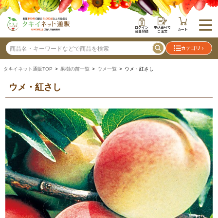
ログイン
申込番号で
カート
会員登録
ご注文
カテゴリ
タキイネット通販TOP
>
果樹の苗一覧
>
ウメ一覧
> ウメ・紅さし
ウメ・紅さし