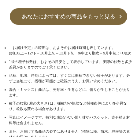
あなたにおすすめの商品をもっと見る
「お届け予定」の時期は、およそのお届け時期を表しています。
(例)10/上～12/下＝10月上旬～12月下旬 9/中より順次＝9月中旬より順次
1袋の種子粒数は、およその目安として表示しています。実際の粒数と多少
差異がありますのでご了承ください。
品種、地域、時期によっては、すぐには播種できない種子があります。必
ずご当地にて、播種が可能かご確認のうえ、お買い求めください。
混合（ミックス）商品は、発芽率・生育などに、偏りが生じることがあり
ます。
種子の粒状( 粒の大きさ) は、採種地や気候など採種条件により多少異な
り、粒数も変わる場合があります。
写真はイメージです。特別な表記がない限り鉢やバスケット、寄せ植え材
料等は含まれません。
また、お届けする商品の姿ではありません（植物は種、苗木、球根等の素
材をお届けいたします）。