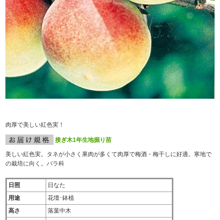
肉厚で美しい紅色実！
接ぎ木1年生地掘り苗
美しい紅色実。タネが小さく果肉が多くて肉厚で梅酒・梅干しに好適。寒地で
の栽培に向く。バラ科
日照
日なた
用途
花壇･鉢植
高さ
落葉中木