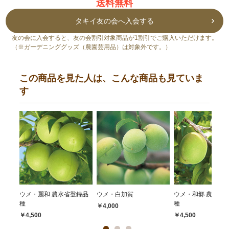
送料無料
タキイ友の会へ入会する
友の会に入会すると、友の会割引対象商品が1割引でご購入いただけます。
（※ガーデニンググッズ（農園芸用品）は対象外です。）
この商品を見た人は、こんな商品も見ていま
す
ウメ・麗和 農水省登録品
ウメ・白加賀
ウメ・和郷 農水省
種
種
￥4,000
￥4,500
￥4,500