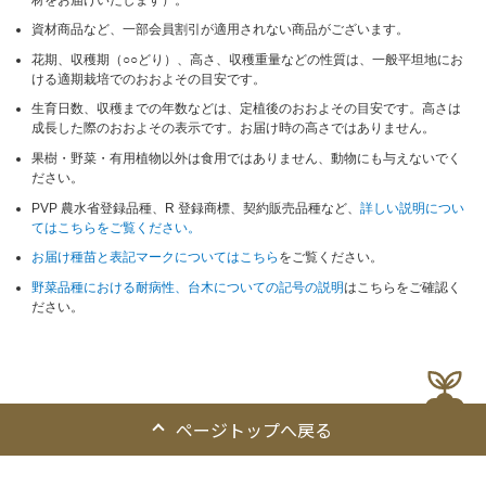
資材商品など、一部会員割引が適用されない商品がございます。
花期、収穫期（○○どり）、高さ、収穫重量などの性質は、一般平坦地にお
ける適期栽培でのおおよその目安です。
生育日数、収穫までの年数などは、定植後のおおよその目安です。高さは
成長した際のおおよその表示です。お届け時の高さではありません。
果樹・野菜・有用植物以外は食用ではありません、動物にも与えないでく
ださい。
PVP 農水省登録品種、R 登録商標、契約販売品種など、
詳しい説明につい
てはこちらをご覧ください。
お届け種苗と表記マークについてはこちら
をご覧ください。
野菜品種における耐病性、台木についての記号の説明
はこちらをご確認く
ださい。
ページトップへ戻る