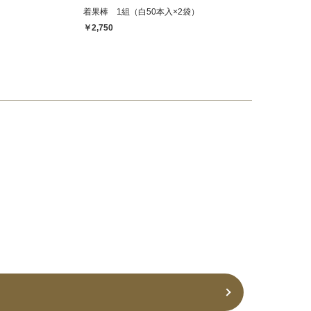
着果棒 1組（白50本入×2袋）
￥2,750