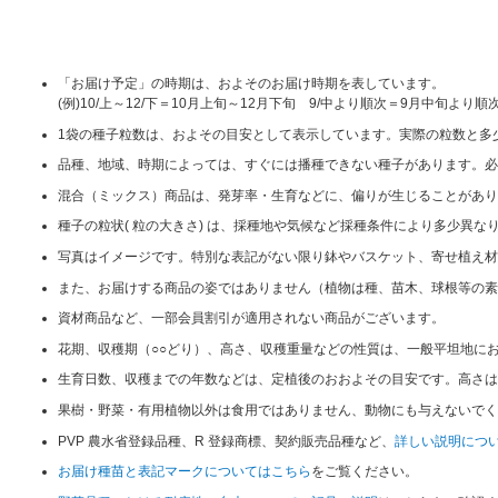
「お届け予定」の時期は、およそのお届け時期を表しています。
(例)10/上～12/下＝10月上旬～12月下旬 9/中より順次＝9月中旬より順
1袋の種子粒数は、およその目安として表示しています。実際の粒数と多
品種、地域、時期によっては、すぐには播種できない種子があります。必
混合（ミックス）商品は、発芽率・生育などに、偏りが生じることがあり
種子の粒状( 粒の大きさ) は、採種地や気候など採種条件により多少異
写真はイメージです。特別な表記がない限り鉢やバスケット、寄せ植え材
また、お届けする商品の姿ではありません（植物は種、苗木、球根等の素
資材商品など、一部会員割引が適用されない商品がございます。
花期、収穫期（○○どり）、高さ、収穫重量などの性質は、一般平坦地に
生育日数、収穫までの年数などは、定植後のおおよその目安です。高さは
果樹・野菜・有用植物以外は食用ではありません、動物にも与えないでく
PVP 農水省登録品種、R 登録商標、契約販売品種など、
詳しい説明につ
お届け種苗と表記マークについてはこちら
をご覧ください。