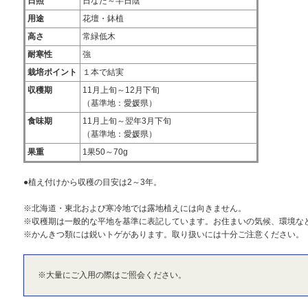
日照
日なた～半日陰
用途
花壇・鉢植
高さ
常緑低木
耐寒性
強
栽培ポイント
１本で結実
収穫期
11月上旬～12月下旬
（基準地：愛媛県）
食味期
11月上旬～翌年3月下旬
（基準地：愛媛県）
果重
1果50～70g
●植え付けから収穫の目安は2～3年。
※北海道・東北および寒冷地では露地植えには向きません。
※収穫期は一般的な平地を基準に表記しています。お住まいの気候、環境な
※かんきつ類には鋭いトゲがあります。取り扱いには十分ご注意ください。
※大量にご入用の際はご照会ください。