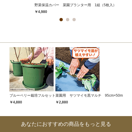
野菜保温カバー 菜園プランター用 1組（5枚入）
￥4,980
ブルーベリー栽培フルセット
菜園用 サツマイモ黒マルチ 95cm×50m
￥4,880
￥2,880
あなたにおすすめの商品をもっと見る