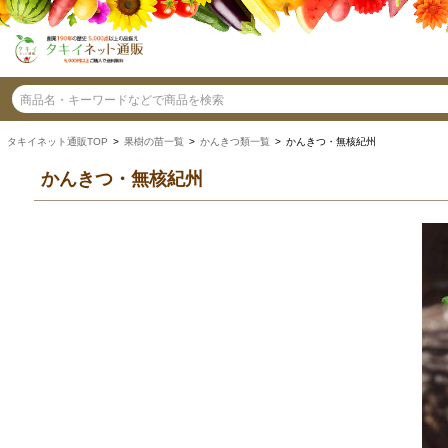
タキイネット通販TOP
>
果樹の苗一覧
>
かんきつ類一覧
> かんきつ・無核紀州
かんきつ・無核紀州