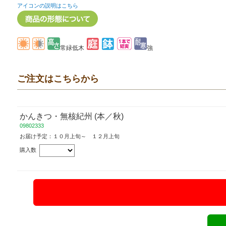
アイコンの説明はこちら
常緑低木
強
ご注文はこちらから
かんきつ・無核紀州 (本／秋)
09802333
お届け予定：１０月上旬～ １２月上旬
購入数