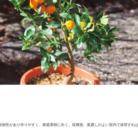
耐病性があり作りやすく、家庭果樹に向く。収穫後、風通しのよい室内で保管すれば