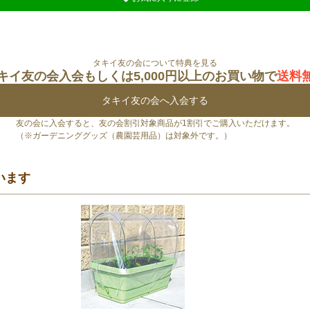
タキイ友の会について特典を見る
キイ友の会入会もしくは5,000円以上のお買い物で
送料
タキイ友の会へ入会する
友の会に入会すると、友の会割引対象商品が1割引でご購入いただけます。
（※ガーデニンググッズ（農園芸用品）は対象外です。）
います