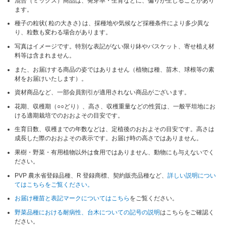
混合（ミックス）商品は、発芽率・生育などに、偏りが生じることがあり
ます。
種子の粒状( 粒の大きさ) は、採種地や気候など採種条件により多少異な
り、粒数も変わる場合があります。
写真はイメージです。特別な表記がない限り鉢やバスケット、寄せ植え材
料等は含まれません。
また、お届けする商品の姿ではありません（植物は種、苗木、球根等の素
材をお届けいたします）。
資材商品など、一部会員割引が適用されない商品がございます。
花期、収穫期（○○どり）、高さ、収穫重量などの性質は、一般平坦地にお
ける適期栽培でのおおよその目安です。
生育日数、収穫までの年数などは、定植後のおおよその目安です。高さは
成長した際のおおよその表示です。お届け時の高さではありません。
果樹・野菜・有用植物以外は食用ではありません、動物にも与えないでく
ださい。
PVP 農水省登録品種、R 登録商標、契約販売品種など、
詳しい説明につい
てはこちらをご覧ください。
お届け種苗と表記マークについてはこちら
をご覧ください。
野菜品種における耐病性、台木についての記号の説明
はこちらをご確認く
ださい。