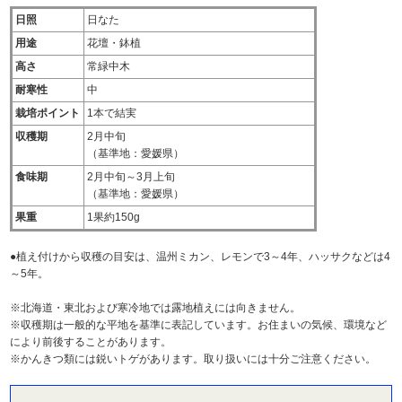
日照
日なた
用途
花壇・鉢植
高さ
常緑中木
耐寒性
中
栽培ポイント
1本で結実
収穫期
2月中旬
（基準地：愛媛県）
食味期
2月中旬～3月上旬
（基準地：愛媛県）
果重
1果約150g
●植え付けから収穫の目安は、温州ミカン、レモンで3～4年、ハッサクなどは4
～5年。
※北海道・東北および寒冷地では露地植えには向きません。
※収穫期は一般的な平地を基準に表記しています。お住まいの気候、環境など
により前後することがあります。
※かんきつ類には鋭いトゲがあります。取り扱いには十分ご注意ください。