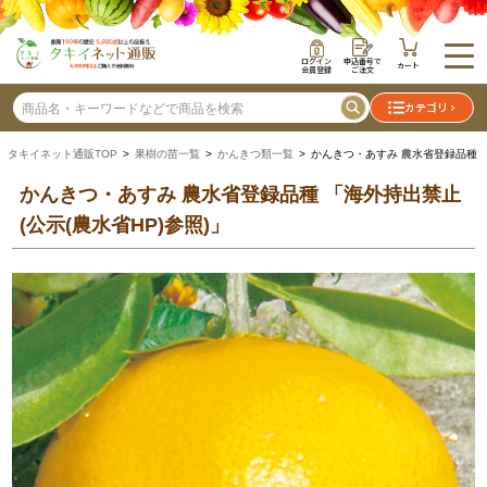
ログイン
申込番号で
カート
会員登録
ご注文
カテゴリ
タキイネット通販TOP
>
果樹の苗一覧
>
かんきつ類一覧
> かんきつ・あすみ 農水省登録品種
かんきつ・あすみ 農水省登録品種
「海外持出禁止
(公示(農水省HP)参照)」