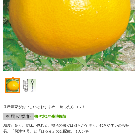
生産農家がおいしいとおすすめ！ 迷ったらコレ！
接ぎ木1年生地掘苗
糖度が高く、食味が優れる。橙色の果皮は滑らかで薄く、むきやすいのも特
長。「興津46号」と「はるみ」の交配種。ミカン科