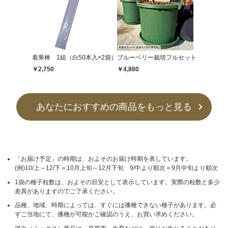
着果棒 1組（白50本入×2袋）
ブルーベリー栽培フルセット
￥2,750
￥4,880
あなたにおすすめの商品をもっと見る
「お届け予定」の時期は、およそのお届け時期を表しています。
(例)10/上～12/下＝10月上旬～12月下旬 9/中より順次＝9月中旬より順次
1袋の種子粒数は、およその目安として表示しています。実際の粒数と多少
差異がありますのでご了承ください。
品種、地域、時期によっては、すぐには播種できない種子があります。必
ずご当地にて、播種が可能かご確認のうえ、お買い求めください。