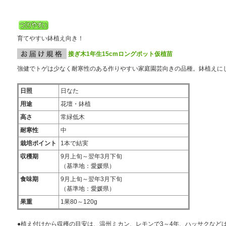
育てやすい鉢植え向き！
接ぎ木1年生15cmロングポット仮植苗
強健でトゲは少なく耐寒性のある作りやすい家庭園芸向きの品種。鉢植えに
日照
日なた
用途
花壇・鉢植
高さ
常緑低木
耐寒性
中
栽培ポイント
1本で結実
収穫期
9月上旬～翌年3月下旬
（基準地：愛媛県）
食味期
9月上旬～翌年3月下旬
（基準地：愛媛県）
果重
1果80～120g
●植え付けから収穫の目安は、温州ミカン、レモンで3～4年、ハッサクなどは