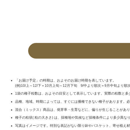
「お届け予定」の時期は、およそのお届け時期を表しています。
(例)10/上～12/下＝10月上旬～12月下旬 9/中より順次＝9月中旬より順
1袋の種子粒数は、およその目安として表示しています。実際の粒数と多
品種、地域、時期によっては、すぐには播種できない種子があります。必
混合（ミックス）商品は、発芽率・生育などに、偏りが生じることがあり
種子の粒状( 粒の大きさ) は、採種地や気候など採種条件により多少異
写真はイメージです。特別な表記がない限り鉢やバスケット、寄せ植え材