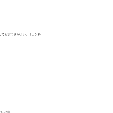
しても実つきがよい。ミカン科
4～5年。