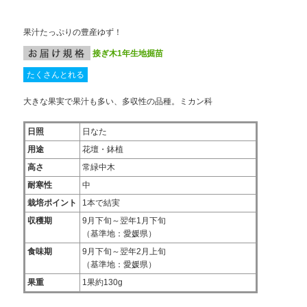
果汁たっぷりの豊産ゆず！
接ぎ木1年生地掘苗
たくさんとれる
大きな果実で果汁も多い、多収性の品種。ミカン科
日照
日なた
用途
花壇・鉢植
高さ
常緑中木
耐寒性
中
栽培ポイント
1本で結実
収穫期
9月下旬～翌年1月下旬
（基準地：愛媛県）
食味期
9月下旬～翌年2月上旬
（基準地：愛媛県）
果重
1果約130g