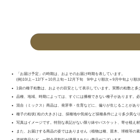
「お届け予定」の時期は、およそのお届け時期を表しています。
(例)10/上～12/下＝10月上旬～12月下旬 9/中より順次＝9月中旬より順
1袋の種子粒数は、およその目安として表示しています。実際の粒数と多
品種、地域、時期によっては、すぐには播種できない種子があります。必
混合（ミックス）商品は、発芽率・生育などに、偏りが生じることがあり
種子の粒状( 粒の大きさ) は、採種地や気候など採種条件により多少異
写真はイメージです。特別な表記がない限り鉢やバスケット、寄せ植え材
また、お届けする商品の姿ではありません（植物は種、苗木、球根等の素
資材商品など、一部会員割引が適用されない商品がございます。