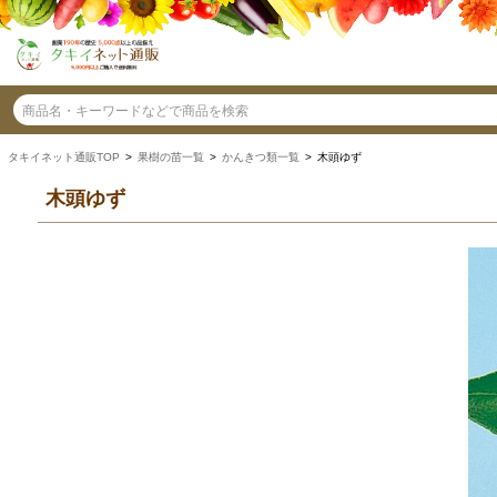
タキイネット通販TOP
>
果樹の苗一覧
>
かんきつ類一覧
> 木頭ゆず
木頭ゆず