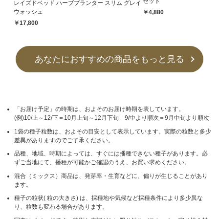
セット
レイズドベッド ハーブプランター スリム グレイ
ウォッシュ
￥4,880
￥17,800
あなたにおすすめの商品をもっと見る
「お届け予定」の時期は、およそのお届け時期を表しています。
(例)10/上～12/下＝10月上旬～12月下旬 9/中より順次＝9月中旬より順次
1袋の種子粒数は、およその目安として表示しています。実際の粒数と多少
差異がありますのでご了承ください。
品種、地域、時期によっては、すぐには播種できない種子があります。必
ずご当地にて、播種が可能かご確認のうえ、お買い求めください。
混合（ミックス）商品は、発芽率・生育などに、偏りが生じることがあり
ます。
種子の粒状( 粒の大きさ) は、採種地や気候など採種条件により多少異な
り、粒数も変わる場合があります。