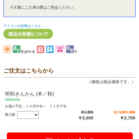
※大量にご入用の際はご照会ください。
アイコンの説明はこちら
常緑中木
中
ご注文はこちらから
（価格は税込価格です。）
明和きんかん (本／秋)
09800269
お届け予定：１０月中旬～ １１月下旬
税込価格
友の会割引価格
購入数
￥3,000
￥2,700