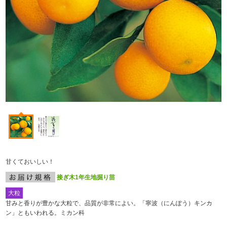
甘くておいしい！
接ぎ木1年生地掘り苗
大粒
甘みと香りが豊かな大粒で、品質が非常によい。「寧波（にんぽう）キンカ
ン」ともいわれる。ミカン科