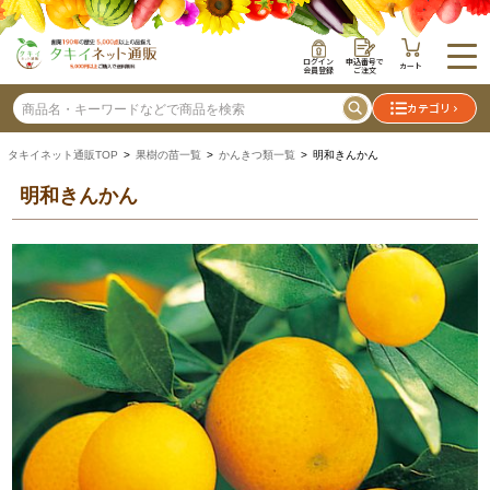
ログイン
申込番号で
カート
会員登録
ご注文
カテゴリ
タキイネット通販TOP
>
果樹の苗一覧
>
かんきつ類一覧
> 明和きんかん
明和きんかん