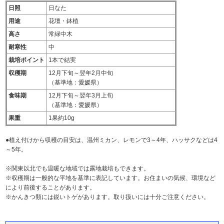
日照
日なた
用途
花壇・鉢植
高さ
常緑中木
耐寒性
中
栽培ポイント
1本で結実
収穫期
12月下旬～翌年2月中旬
（基準地：愛媛県）
食味期
12月下旬～翌年3月上旬
（基準地：愛媛県）
果重
1果約10g
●植え付けから収穫の目安は、温州ミカン、レモンで3～4年、ハッサクなどは4
～5年。
※関東以北でも温暖な地域では露地栽培もできます。
※収穫期は一般的な平地を基準に表記しています。お住まいの気候、環境など
により前後することがあります。
※かんきつ類には鋭いトゲがあります。取り扱いには十分ご注意ください。