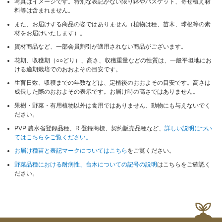
写真はイメージです。特別な表記がない限り鉢やバスケット、寄せ植え材
料等は含まれません。
また、お届けする商品の姿ではありません（植物は種、苗木、球根等の素
材をお届けいたします）。
資材商品など、一部会員割引が適用されない商品がございます。
花期、収穫期（○○どり）、高さ、収穫重量などの性質は、一般平坦地にお
ける適期栽培でのおおよその目安です。
生育日数、収穫までの年数などは、定植後のおおよその目安です。高さは
成長した際のおおよその表示です。お届け時の高さではありません。
果樹・野菜・有用植物以外は食用ではありません、動物にも与えないでく
ださい。
PVP 農水省登録品種、R 登録商標、契約販売品種など、
詳しい説明につい
てはこちらをご覧ください。
お届け種苗と表記マークについてはこちら
をご覧ください。
野菜品種における耐病性、台木についての記号の説明
はこちらをご確認く
ださい。