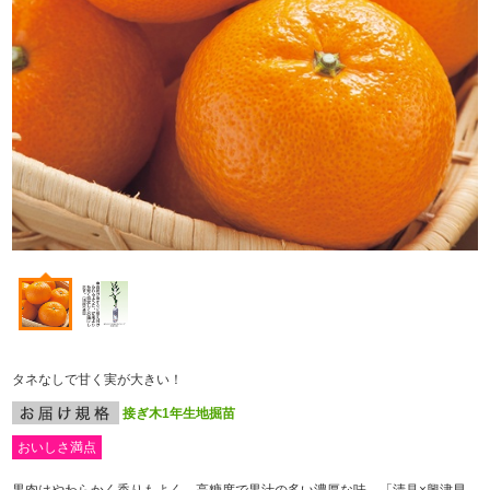
タネなしで甘く実が大きい！
接ぎ木1年生地掘苗
おいしさ満点