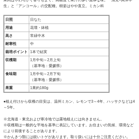
果肉はやわらかく香りもよく、高糖度で果汁の多い濃厚な味。「清見×興津早
生」と「アンコール」の交配種。樹姿はやや直立。ミカン科
日照
日なた
用途
花壇・鉢植
高さ
常緑中木
耐寒性
中
栽培ポイント
1本で結実
収穫期
1月中旬～2月上旬
（基準地：愛媛県）
食味期
1月中旬～2月下旬
（基準地：愛媛県）
果重
1果約180g
●植え付けから収穫の目安は、温州ミカン、レモンで3～4年、ハッサクなどは4
～5年。
※北海道・東北および寒冷地では露地植えには向きません。
※収穫期は一般的な平地を基準に表記しています。お住まいの気候、環境など
により前後することがあります。
※かんきつ類には鋭いトゲがあります。取り扱いには十分ご注意ください。