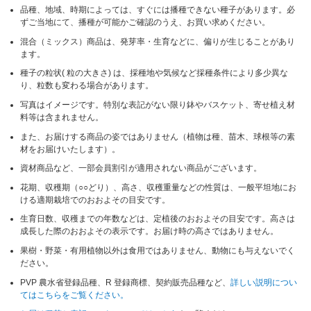
品種、地域、時期によっては、すぐには播種できない種子があります。必
ずご当地にて、播種が可能かご確認のうえ、お買い求めください。
混合（ミックス）商品は、発芽率・生育などに、偏りが生じることがあり
ます。
種子の粒状( 粒の大きさ) は、採種地や気候など採種条件により多少異な
り、粒数も変わる場合があります。
写真はイメージです。特別な表記がない限り鉢やバスケット、寄せ植え材
料等は含まれません。
また、お届けする商品の姿ではありません（植物は種、苗木、球根等の素
材をお届けいたします）。
資材商品など、一部会員割引が適用されない商品がございます。
花期、収穫期（○○どり）、高さ、収穫重量などの性質は、一般平坦地にお
ける適期栽培でのおおよその目安です。
生育日数、収穫までの年数などは、定植後のおおよその目安です。高さは
成長した際のおおよその表示です。お届け時の高さではありません。
果樹・野菜・有用植物以外は食用ではありません、動物にも与えないでく
ださい。
PVP 農水省登録品種、R 登録商標、契約販売品種など、
詳しい説明につい
てはこちらをご覧ください。