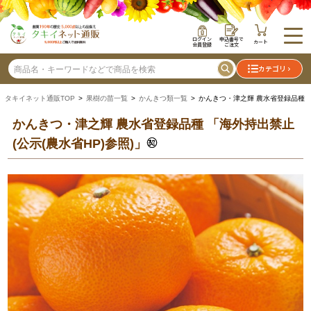
ログイン
申込番号で
カート
会員登録
ご注文
カテゴリ
タキイネット通販TOP
>
果樹の苗一覧
>
かんきつ類一覧
> かんきつ・津之輝 農水省登録品種
かんきつ・津之輝 農水省登録品種
「海外持出禁止
(公示(農水省HP)参照)」