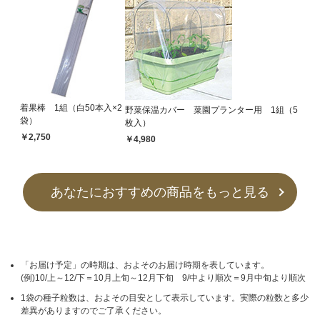
着果棒 1組（白50本入×2
野菜保温カバー 菜園プランター用 1組（5
袋）
枚入）
￥2,750
￥4,980
あなたにおすすめの商品をもっと見る
「お届け予定」の時期は、およそのお届け時期を表しています。
(例)10/上～12/下＝10月上旬～12月下旬 9/中より順次＝9月中旬より順次
1袋の種子粒数は、およその目安として表示しています。実際の粒数と多少
差異がありますのでご了承ください。