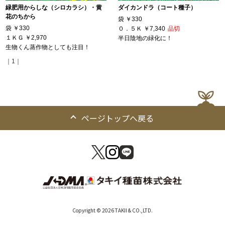
緑肥用からしな（シロカラシ）・黄
ダイカンドラ（コート種子）
花のちから
袋
￥330
袋
￥330
０．５Ｋ
￥7,340
品切
１ＫＧ
￥2,970
半日陰地の緑化に！
生物くん蒸作物としても注目！
｜1｜
ページトップへ戻る
Copyright © 2026 TAKII & CO.,LTD.