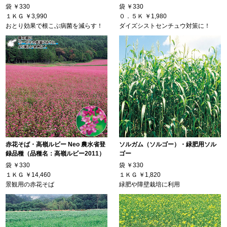
袋
￥330
袋
￥330
１ＫＧ
￥3,990
０．５Ｋ
￥1,980
おとり効果で根こぶ病菌を減らす！
ダイズシストセンチュウ対策に！
赤花そば・高嶺ルビー Neo 農水省登
ソルガム（ソルゴー）・緑肥用ソル
録品種（品種名：高嶺ルビー2011）
ゴー
袋
￥330
袋
￥330
１ＫＧ
￥14,460
１ＫＧ
￥1,820
景観用の赤花そば
緑肥や障壁栽培に利用