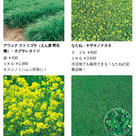
アウェナ ストリゴサ（えん麦 野生
なたね・キザキノナタネ
種）・ネグサレタイジ
０．２Ｋ
￥600
袋
￥330
１ＫＧ
￥3,630
１ＫＧ
￥1,990
冷涼地でも栽培できる！なたねの定
キスジノミハムシ対策に！
番品種！