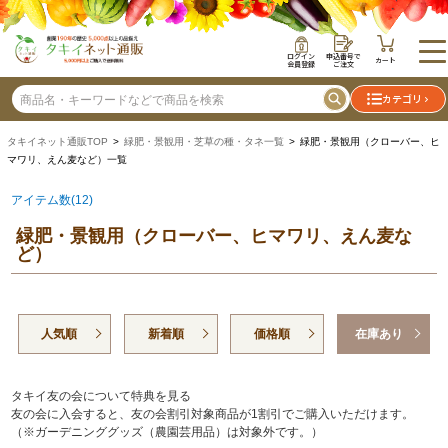
ログイン
申込番号で
カート
会員登録
ご注文
カテゴリ
タキイネット通販TOP
>
緑肥・景観用・芝草の種・タネ一覧
> 緑肥・景観用（クローバー、ヒ
マワリ、えん麦など）一覧
アイテム数(12)
緑肥・景観用（クローバー、ヒマワリ、えん麦な
ど）
人気順
新着順
価格順
在庫あり
タキイ友の会について特典を見る
友の会に入会すると、友の会割引対象商品が1割引でご購入いただけます。
（※ガーデニンググッズ（農園芸用品）は対象外です。）