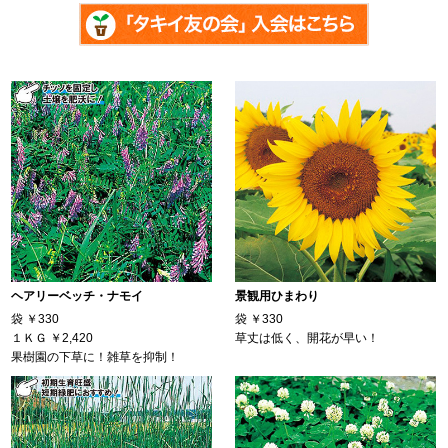
ヘアリーベッチ・ナモイ
景観用ひまわり
袋
￥330
袋
￥330
１ＫＧ
￥2,420
草丈は低く、開花が早い！
果樹園の下草に！雑草を抑制！