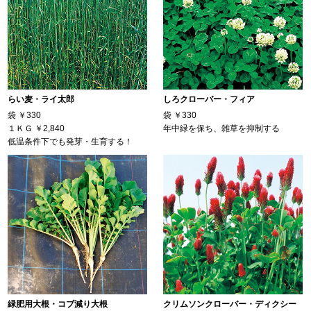
らい麦・ライ太郎
しろクローバー・フィア
袋
￥330
袋
￥330
１ＫＧ
￥2,840
年中緑を保ち、雑草を抑制する
低温条件下でも発芽・生育する！
緑肥用大根・コブ減り大根
クリムソンクローバー・ディクシー